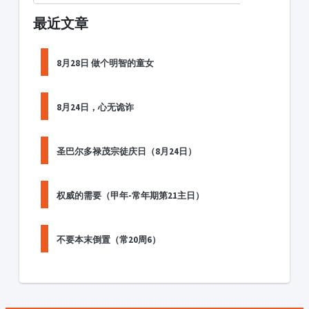
最近文章
8月28日 做个明智的童女
8月24日，心无诡诈
圣巴尔多禄茂宗徒庆日（8月24日）
权威的需要（甲年-常年期第21主日）
不要本末倒置（常20周6）