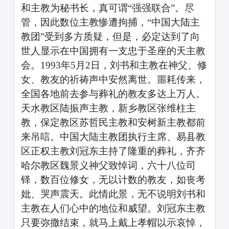
和主教为秘书长，真可谓“强强联合”。尽
管，因此数位主教惨遭拘捕，“中国大陆主
教团”受到多方质疑，但是，必定达到了向
世人显示在中国拥有一支忠于圣座的天主教
会。1993年5月2日，刘书和主教在神父、修
女、教友的祈祷声中安然离世。噩耗传来，
全国各地前去参与葬礼的教友多达上万人。
天水教区陆振声主教，新乡教区张维柱主
教，保定教区苏哲民主教和安树新主教都前
来吊唁。中国大陆主教团执行主席、易县教
区正权主教刘冠东主持了隆重的葬礼，齐齐
哈尔教区魏景义神父致悼词，六十八位司
铎，数百位修女，无以计数的教友，如丧考
妣、哭声震天。此情此景，无不说明刘书和
主教在人们心中的地位和威望。刘冠东主教
只要弥撒结束，就马上戴上孝帽以示哀悼，