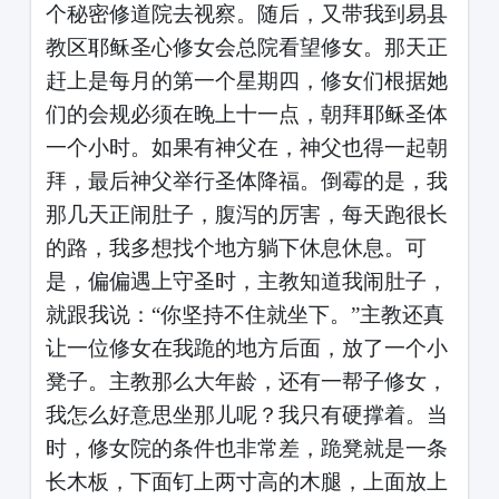
个秘密修道院去视察。随后，又带我到易县
教区耶稣圣心修女会总院看望修女。那天正
赶上是每月的第一个星期四，修女们根据她
们的会规必须在晚上十一点，朝拜耶稣圣体
一个小时。如果有神父在，神父也得一起朝
拜，最后神父举行圣体降福。倒霉的是，我
那几天正闹肚子，腹泻的厉害，每天跑很长
的路，我多想找个地方躺下休息休息。可
是，偏偏遇上守圣时，主教知道我闹肚子，
就跟我说：
“你坚持不住就坐下。”主教还真
让一位修女在我跪的地方后面，放了一个小
凳子。主教那么大年龄，还有一帮子修女，
我怎么好意思坐那儿呢？我只有硬撑着。当
时，修女院的条件也非常差，跪凳就是一条
长木板，下面钉上两寸高的木腿，上面放上