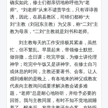
确实如此，修士们都亲切地称呼他为
“老
师”。“刘老师”从来不谴责学生，只有谆谆善
诱，因此，在易县教区，司铎们都称“大
刘”主教（刘冠东主教）为父亲，称“二刘”主
教为母亲，“二刘”主教就是刘书和老师。
刘主教每天的工作安排极其紧凑，虽然
忙，但不繁乱。早晨起来，带领修士默想、
做弥撒，念日课；吃完早饭，为修士讲伦理
神学；吃完中午饭又是讲神学。在修士自习
或休息的时间，主教还要著书、会客。让人
感到难耐的是晚上，有各地来的神父或教友
代表向主教询问或要求解决教会诸多难
题，
“老师”总是耐心地聆听，并给予必要的
回答。我与主教同屋，有时不知不觉地就睡
着了，醒来后，发觉主教还在会客，在聆听