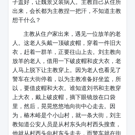
子盖好，让魏景义装病人。主教自己从住所
出来，会长都为主教捏一把汗，不知道主教
想干什么？
主教从住户家出来，遇见一位放羊的老
人。这老人头戴一顶破皮帽，穿着一件旧大
衣，赶着一群羊，正要往山上去。刘主教向
放羊的老人，借用一下破皮帽和皮大衣，老
人马上脱下让主教穿上。因为老人也看见了
警车在大街停着，以为主教准备好坐监，所
以，要借皮帽和大衣。谁知道刘书和主教穿
上大衣，戴上破皮帽，摘下眼镜放在口袋
里，然后，晃晃悠悠地向街中心走去。因
为，椿木峪是个小山村，就一条大街，刘主
教知道公安人员是从村东头向村西头搜查，
他就从村西头向村东头走去，而警车就在街