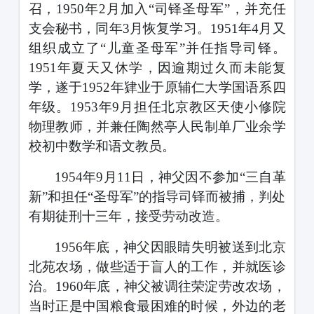
召，
1950
年
2
月加入
“司铎圣母军”，并充任
支会秘书，同年
3
月恢复学习。
1951
年
4
月又
组织成立了
“儿童圣母军”并任指导司铎。
1951
年夏天又休学，因逾期过久而未能复
学，遂于
1952
年肄业于原辅仁大学国语系四
年级。
1953
年
9
月担任北京教区天使小修院
物理教师，并兼任陶然亭人民制单厂业余学
校初中数学和语文教员。
1954
年
9
月
11
日，神父因不参加
“三自革
新”和担任“圣母军”的指导司铎而被捕，判处
有期徒刑十三年，接受劳动改造。
1956
年底，神父因眼睛失明被送到北京
北苑农场，做些适于盲人的工作，并就医诊
治。
1960
年底，神父被调往荣淀劳改农场，
当时正是中国粮食最困难的时候，外边的老