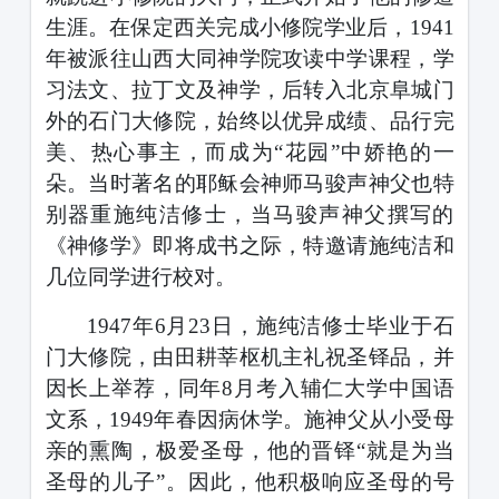
生涯。在保定西关完成小修院学业后，
1941
年被派往山西大同神学院攻读中学课程，学
习法文、拉丁文及神学，后转入北京阜城门
外的石门大修院，始终以优异成绩、品行完
美、热心事主，而成为
“花园”中娇艳的一
朵。当时著名的耶稣会神师马骏声神父也特
别器重施纯洁修士，当马骏声神父撰写的
《神修学》即将成书之际，特邀请施纯洁和
几位同学进行校对。
1947
年
6
月
23
日，施纯洁修士毕业于石
门大修院，由田耕莘枢机主礼祝圣铎品，并
因长上举荐，同年
8
月考入辅仁大学中国语
文系，
1949
年春因病休学。施神父从小受母
亲的熏陶，极爱圣母，他的晋铎
“就是为当
圣母的儿子”。因此，他积极响应圣母的号