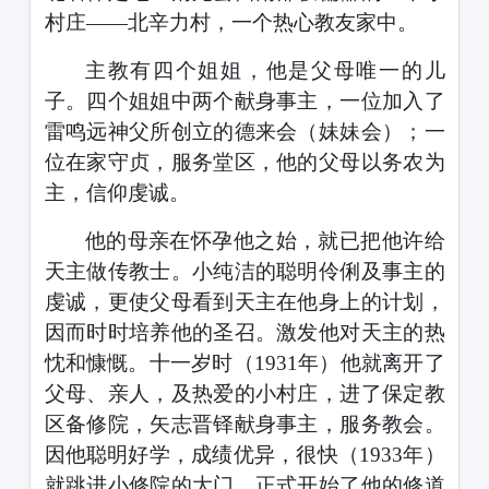
村庄
——北辛力村，一个热心教友家中。
主教有四个姐姐，他是父母唯一的儿
子。四个姐姐中两个献身事主，一位加入了
雷鸣远神父所创立的德来会（妹妹会）；一
位在家守贞，服务堂区，他的父母以务农为
主，信仰虔诚。
他的母亲在怀孕他之始，就已把他许给
天主做传教士。小纯洁的聪明伶俐及事主的
虔诚，更使父母看到天主在他身上的计划，
因而时时培养他的圣召。激发他对天主的热
忱和慷慨。十一岁时（
1931
年）他就离开了
父母、亲人，及热爱的小村庄，进了保定教
区备修院，矢志晋铎献身事主，服务教会。
因他聪明好学，成绩优异，很快（
1933
年）
就跳进小修院的大门，正式开始了他的修道