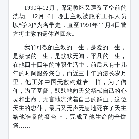
1990
年
12
月，保定教区又遭受了空前的
洗劫。
12
月
16
日晚上主教被政府工作人员
以
“学习”为名带走，直至
19
91
年
11
月
4
日警
方将主教的遗体送回来。
我们可敬的主教的一生，是爱的一生，
是祭献的一生，是默默无闻，平凡的一生，
在他四十四年的神职生活中，前后只有十几
年的时间服务祭台，而近
三十
年的漫长岁月
里，他正如中国无数殉道者一样，为了信
仰，为了基督，默默地向天父祭献自己的心
灵和生命，无言地流淌着自己的鲜血，这位
天主的忠仆，最后又无声无息地死在了天主
给他准备的祭台上，完成了他生命的全燔
祭
……