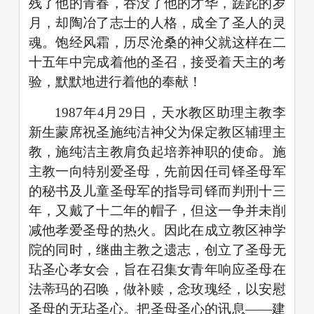
残了他的青春，吞没了他的才华，蹉跎的岁
月，却陶冶了志士的人格，成全了圣人的灵
魂。饱经风霜，历尽沧桑的神父就这样在二
十五年中完成着他的圣召，接受着天主的考
验，默默地进行着他的奉献！
1987
年
4
月
29
日，天水教区助理主教李
新生蒙席祝圣施纯洁神父为保定教区辅理主
教，施纯洁主教肩负起培养神职的使命。施
主教一向特别爱圣母，先前因任司铎圣母军
的秘书及儿童圣母军的指导司铎而判刑十三
年，又戴了十二年的帽子，但这一争并未削
减他孝爱圣母的热火。因此在成立教区神学
院的同时，继曲主教之遗志，创立了圣母无
玷圣心孝女会，旨在召集女青年响应圣母在
法蒂玛的召唤，做补赎，念玫瑰经，以安慰
圣母的无玷圣心。把圣母圣心的讯息——建