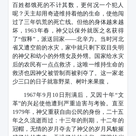
百姓都饿死的不计其数，更何况一个犯人
呢？天主却用奇迹维持着他的生命，使他闯
过了三年饥荒的死亡线。但他的身体越来越
坏，
1963
年春，神父以保外就医之名获得
了
“假释”，派送回家——北辛力。当时河北
省又遭空前的水灾，家中就只剩下双目失明
的神父和幼小的外甥女及外甥。国家给水灾
后的农民有一点点救济，这唯一维持生命的
救济也因神父被管制而被剥夺了。这一家老
少三口的日子就靠野菜、树叶来果腹，
1967
年
9
月
10
日刑满后，又因十年
“文
革”的兴起使他遭到严重迫害与考验。直至
1979
年，神父重获自由公民的身份，二十五
年之久流逝而过：十三年的刑期，十二年的
冠帽，无情的岁月夺去了神父的岁月风貌摧