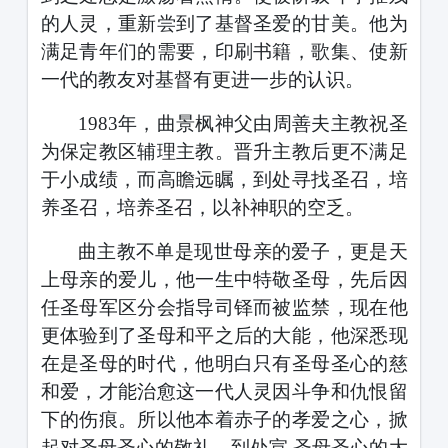
的人灵，重新尝到了基督圣爱的甘美。他为
满足青年们的需要，印刷书籍，歌集、使新
一代的教友对基督有更进一步的认识。
1983
年，曲景枫神父由周善夫主教祝圣
为保定教区辅理主教。晋升主教后更不满足
于小成绩，而高瞻远瞩，到处寻找圣召，培
养圣召，培养圣召，以补神职的空乏。
曲主教不单是现世母亲的爱子，更是天
上母亲的爱儿，他一生中特敬圣母，先后因
任圣母军区分会指导司铎而被监禁，现在他
更体验到了圣母和平之后的大能，他深悉现
在是圣母的时代，他明白只有圣母圣心的慈
和爱，才能治愈这一代人灵因斗争和仇恨留
下的伤痕。所以他本着赤子的孝爱之心，掀
起对圣母圣心的敬礼，到处宣
圣母圣心的大