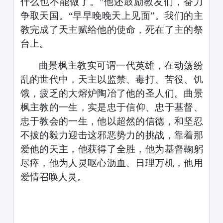
什么也不能做了。”他还鼓励教友们，奋力
争取天国。“早早晚晚天上见面”。我们的主
教完成了天主赋给他的使命，死在了主的祭
台上。
曲景枫主教实可谓一代英雄，在动荡纷
乱的世代中，天主以监禁、毒打、苦役、饥
饿，疲乏的大熔炉陶冶了他的圣人们。曲景
枫
主教的一生，实是忠于信仰、忠于基督、
忠于教会的一生，他以超然的信德，和坚忍
不拔的毅力迎击这邪恶势力的挑战，靠着那
爱他的天主，他获得了全胜，他为基督鞠躬
尽瘁，他为人灵呕心沥血、日理万机，他用
爱情召唤人灵。