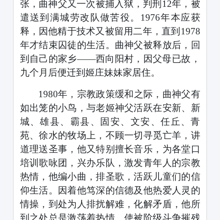
张，曲神父又一次被捕入狱，判刑
12
年，被
遣送到满城劳改队做苦役。
1976
年本应获
释，因他精于技术又被留用二年，直到
19
78
年才结束囚徒的生活。曲神父被释放后，回
到自己的家乡
——西向阳村，因父母已故，
九个月后便迁到姬庄妹妹家居住。
1980
年，宗教政策缓和之际，曲神父有
如出笼的小鸟，与老姬神父活跃在安新、新
城、雄县、霸县、固安、文安、任丘、青
苑、徐水的牧场上，不顾一切寻觅亡羊，讲
道理送圣事，他又特别擅长音乐，为各堂口
培训歌咏团，兴办乐队，激发青年人的宗教
热情，他编小曲，排圣歌，活跃儿童们的信
仰生活。因着他笃深的信德及他热爱人灵的
情操，到处为人排扰解难，化解矛盾，他所
到之处总是激荡着热情。使被阶级斗争摧残