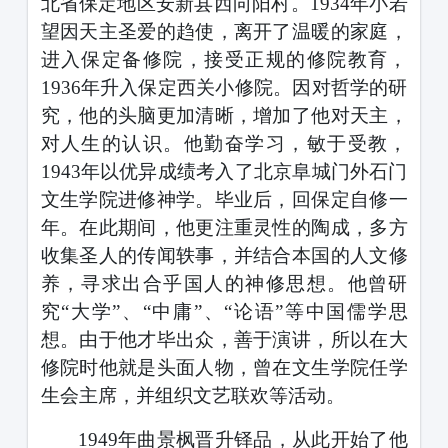
北省保定地区安新县西向阳村。
1934
年小若
望因天主圣爱的趋使，离开了温暖的家庭，
进入保定备修院，接受正规的修院教育，
1936
年升入保定西关小修院。因对哲学的研
究，他的头脑更加清晰，增加了他对天主，
对人生的认识。他勤奋学习，敏于受教，
1943
年以优异成绩考入了北京阜城门外石门
文生学院进修神学。毕业后，回保定自修一
年。在此期间，他更注重灵性的陶成，多方
收集圣人的传闻轶事，并结合本国的人文修
养，寻求出合乎国人的神修思想。他曾研
究
“大学”、“中庸”、“论语”等中国儒学思
想。由于他才毕出众，善于演讲，所以在大
修院时他就是头面人物，曾在文生学院任学
生会主席，并组织文艺联欢等活动。
1949
年曲景枫晋升铎品，从此开始了他