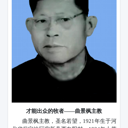
才能出众的牧者
——曲景枫主教
曲景枫主教，圣名若望，
1921
年生于河