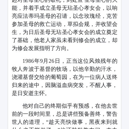
能，并着手成立圣母无玷圣心孝女会，以响
亮应法蒂玛圣母的召请，以念玫瑰经，克苦
参加圣母的救亡运动，草拟会规，并收望会
生，为日后圣母无玷圣心孝女会的成立奠定
了基础，他老人家虽未看到修会的成立，却
为修会发展指明了方向。
1986
年
9
月
26
日，正当这位风烛残年的
牧人奔波于基督的牧场，以他辛勤的汗水，
浇灌基督交给的葡萄园，在为一位病人送终
归来的途中，因脑溢血病突发，不醒人事，
是日安逝主怀。
他对自己的终期似乎有预感，在他去世
前的一段时间里，总是讲些预备善终，警告
世人的道理，
“趁天亮快做事，黑夜来到就