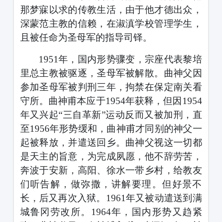
那梦寐以求的传教生活，由于他才德出众，
深蒙范主教的信赖，在淑滇学校管理学生，
且被任命为圣母军的指导司铎。
1951
年，国内形势骤变，宗座代表黎培
里总主教被驱逐，圣母军被解散。曲神父因
参加圣母军被判刑三年，拘禁在保定南关看
守所。曲神甫本应于
19
54
年获释，但因
19
54
年又兴起
“三自革新”运动反而又被加刑，直
至
19
56
年形势缓和，曲神甫才同别的神父一
起被释放，并遣送回乡。曲神父视这一切都
是天主的旨意，为完成夙愿，他不辞劳苦，
奔波于安新，高阳、徐水一带乡村，给教友
们听告解，做弥撒，讲解要理。但好景不
长，后又再次入狱。
1961
年又被动遣送到满
城鲁冈劳改所。
1964
年，国内形势又趋紧