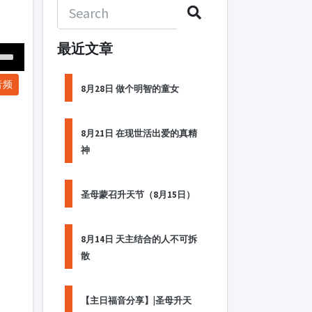
最近文章
Down
音频
ow
8月28日 做个明智的童女
s
8月21日 在现世活出爱的真精
ease
神
rease
me.
圣母蒙召升天节（8月15日）
8月14日 天主结合的人不可拆
散
【主日福音分享】|圣母升天