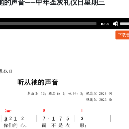
从祂的声音——甲年圣灰礼仪日星期三
Use
00:00
Up/
下载
Arr
key
to
incr
or
dec
volu