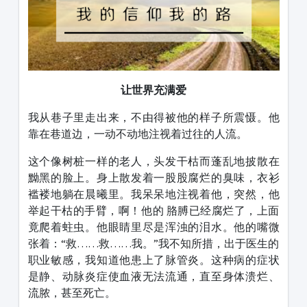
让世界充满爱
我从巷子里走出来，不由得被他的样子所震慑。他
靠在巷道边，一动不动地注视着过往的人流。
这个像树桩一样的老人，头发干枯而蓬乱地披散在
黝黑的脸上。身上散发着一股股腐烂的臭味，衣衫
褴褛地躺在晨曦里。我呆呆地注视着他，突然，他
举起干枯的手臂，啊！他的 胳膊已经腐烂了，上面
竟爬着蛀虫。他眼睛里尽是浑浊的泪水。他的嘴微
张着：“救……救……我。”我不知所措，出于医生的
职业敏感，我知道他患上了脉管炎。这种病的症状
是静、动脉炎症使血液无法流通，直至身体溃烂、
流脓，甚至死亡。