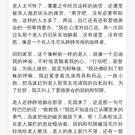
老人太可怜了，耄耋之年经历这样的病苦，还遭受
被亲人抛弃街头的痛苦。“离开吧，没有必要帮助
他，这样的人太多了。再说，自己还有还有爱德善
会的一些事情要办。”我在 心里对自己说。再一次回
过头那个老人仍旧呆呆地躺着，没有谴责，没有愤
怒，像是一个在人生尽头静静等候的临终者。
回到家里，这个像树桩一样的老人，就像一个启迪
我的神谕，不时地震颤着我的心。“行动吧，基督
徒，为病人做的，就是为耶稣做。”我仿佛听到了耶
稣的呼唤。我赶紧拿着洗涤用具和药品，一路小
跑，想迅速赶到老人那里去洗涤我的自私自利。为
了壮胆，我又叫上了爱德善会的胡妈和邹阱。
老人还静静地躺在那里，见我来了，还是那一句可
怜巴巴的话：“救救我！”我也不知道自己从哪里来的
勇气，迅速把他的破衣服脱下来。呀！几条蛀虫正
在老人腐烂的患处蠕动着。胡妈和邹阱蘸湿毛巾轻
轻地给老人擦洗，老人的身上脏污不堪，还有一股