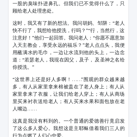
一股的臭味扑进鼻孔。但我们已不觉得什么了，只
顾给老人处理患处。
这时，我又有了新的想法。我问胡妈、邹阱：“老人
快不行了，我想给他授洗，行吗？”“行，当然行，这
注意好！”他们一起回答。我问老人：“你愿不愿意加
入天主教会，享受永远的福乐？”老人点点头，我便
用蘸满水的毛巾，一边让水流到他的头上，一边念
道：“若瑟老人，我现在因父，及子， 及圣神之名给
你授洗。”
“这世界上还是好人多啊！……”围观的群众越来越
多，有人从家里拿来棉被盖在了老人身上；有人从
家里拿来了衣服，让我们给老人穿上；有人从商场
里买来衬衣送给老人；有人买来水果和面包放在老
人嘴边……
这真是我没有料到的。一个普通的爱德善行竟启发
了这么多人爱心。我想这是主耶稣借着我们三人的
行为点燃了人们心中爱。