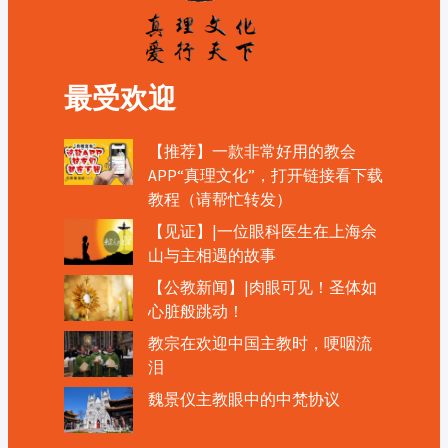
最受欢迎
【推荐】一款非常好用的教会
APP“真理文化”，打开链接看下载
教程（请帮忙转发）
【见证】|一位眼科医生在上海佘
山与主相遇的故事
【公教新闻】|肉眼可见！圣体如
心脏般跳动！
教宗在欢迎中国主教时，哽咽流
泪
魏景仪主教眼中的中梵协议