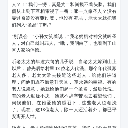
人？！” 我们一愣，真是丈二和尚摸不着头脑。我们
俩从上到下互相审视了一番：哪一点像圣人？没有
显过奇迹没有驱过魔，也没有 死去，老太太就把我
们列入“圣品”了吗？
“别误会，”小孙女笑着说，“我老奶奶对神父就叫圣
人，对自己就叫罪人。”哦，我明白了，也看到了山
区人家的信德。
听老太太的年逾六旬的儿子说，自老太太嫁到山上
以后， 曾先后给村里 18 位老人代洗。那个年代孤寡
老人多，老太太常去接近这些老人，给他们讲道
理，问他们愿不愿意升天堂， 享永远的幸福。有的
老人说愿意，她就给他们起一个圣名，然后代洗。
有的老人迟疑不决，她就不辞辛苦地去看望他们，
伺候他们。在她爱德的感召下，这些老人也领洗
了。现在，这18位老人，除一人还活着外，都已平
安离开人世。
饭桌上，老人热情地给我们夹菜，我说：“今天是首