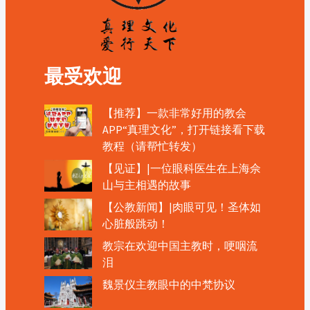
最受欢迎
【推荐】一款非常好用的教会
APP“真理文化”，打开链接看下载
教程（请帮忙转发）
【见证】|一位眼科医生在上海佘
山与主相遇的故事
【公教新闻】|肉眼可见！圣体如
心脏般跳动！
教宗在欢迎中国主教时，哽咽流
泪
魏景仪主教眼中的中梵协议