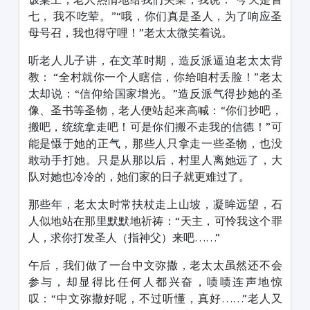
七， 我不吃荤。”“哦，你们真是圣人，为了响应圣
母号召，我也得守哩！”老太太微笑着说。
听老人儿子讲，在文革时期，造反派逼迫老太太背
教： “全村就你一个人瞎信，你给咱村丢脸！”老太
太却说：“信仰给国家增光。”造反派气得抄她的圣
像、圣书等圣物，老人便站起来高喊：“你们抄吧，
搬吧，统统拿走吧！可是你们搬不走我的信德！”可
能是慑于她的正气，那些人只拿走一些圣物，也没
敢动手打她。只是从那以后，村里人离她远了，大
队对她也冷冷的，她们家的日子就更难过了。
那些年，老太太时常扶杖走上山坡，凝眸远望，石
人似地站在那里默默地祈祷：“天主，可怜我这个罪
人，求你打发圣人（指神父）来吧……”
午后，我们做了一台中文弥撒，老太太虽然还不会
参与，却显得比任何人都兴奋，啧啧连声地惊
叹：“中文弥撒好呢，不过听懂，真好……”老人又