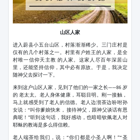
山区人家
进入蔚县小五台山区，村落渐渐稀少。三门庄村是
仅有的几个村落之一。村里有户姓王的人家，是全
村唯一信仰天主教 的人家。这家人尽百年深居山
里，还能坚持信仰，其中必有原故。于是，我决定
随神父去探讨一下。
来到这户山区人家，见到了他们的一家之长——86 岁
的 老太太。老人身体健康，耳聪目明。刚一接触，
马上就感受到了老人的信德。老人边沏茶边吩咐孙
女说：“叫你爹娘快来， 接待神父，跟神父谈话有恩
典呢！”听到这句话，我好感动，也暗暗钦佩老人对
耶稣的教诲是多么得信赖。
老人端茶给我们，说：“你们都是小圣人啊！”“圣