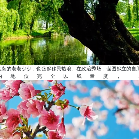
宝岛的老老少少，也荡起移民热浪。在政治秀场，谋图起立的自
份地位完全以钱量度， 