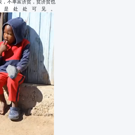
炭，不单富济贫，贫济贫也
还是处处可见。