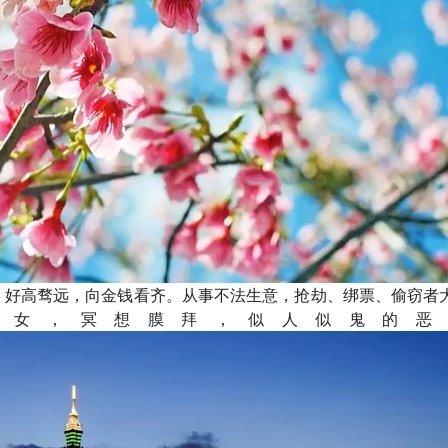
，好高骛远，向金钱看齐。从事不法生意，抢劫、绑票、偷窃者
信女，冥想膜拜，似人似鬼的恶