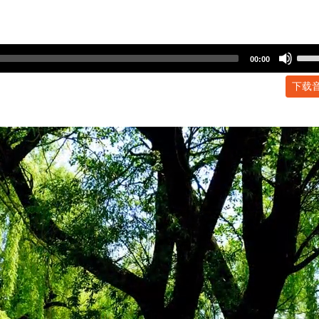
Use
00:00
Up/
下载
Arr
key
to
incr
or
dec
volu