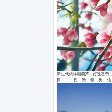
新生代依样画葫芦，好逸恶劳
目，拐诱善男