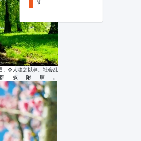
节
肥，令人嗤之以鼻。社会乱
群蚁附膻。