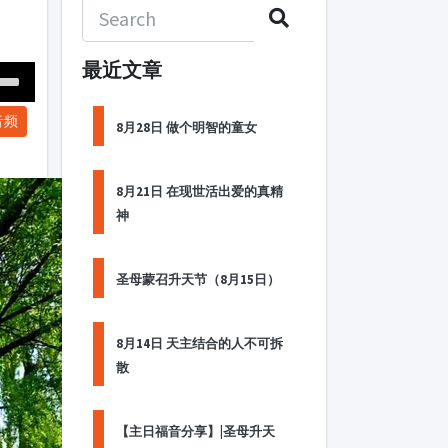
最近文章
Down
音频
ow
8月28日 做个明智的童女
s
8月21日 在现世活出爱的真精
ease
神
rease
me.
圣母蒙召升天节（8月15日）
8月14日 天主结合的人不可拆
散
【主日福音分享】|圣母升天