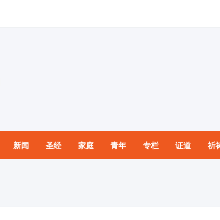
新闻
圣经
家庭
青年
专栏
证道
祈