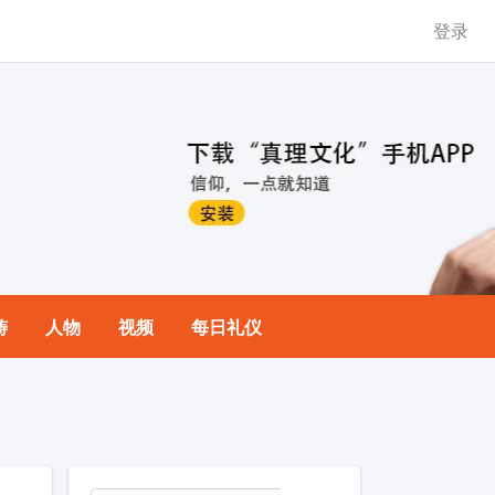
登录
祷
人物
视频
每日礼仪