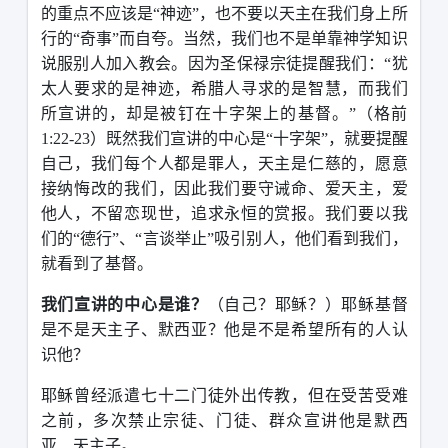
的重点不应该是“神迹”，也不要以天主在我们身上所
行的“奇事”而自夸。当然，我们也不是单靠神学知识
说服别人加入教会。因为圣保禄宗徒提醒我们：“犹
太人要求的是神迹，希腊人寻求的是智慧，而我们
所宣讲的，却是被钉在十字架上的基督。”（格前
1:22-23
）既然我们宣讲的中心是“十字架”，就要提醒
自己，我们每个人都是罪人，天主是仁慈的，愿意
接纳悔改的我们，因此我们要守诫命、爱天主，爱
他人，不留恋现世，追求永恒的赏报。我们要以我
们的“德行”、“言谈举止”吸引别人，他们看到我们，
就看到了基督。
我们宣讲的中心是谁？
（自己？耶稣？）耶稣基督
是不是天主子、默西亚？他是不是希望所有的人认
识他？
耶稣曾经派遣七十二门徒外出传教，但在受苦受难
之前，多次禁止宗徒、门徒、群众宣讲他是默西
亚、天主子。