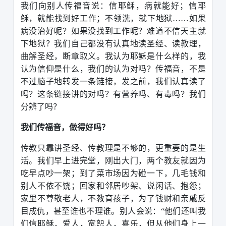
我们向别人传福音说：信耶稣，病就能好；信耶
稣，就能找到好工作；不领洗，就下地狱……如果
病没治好呢？如果没找到工作呢？难道不信天主就
下地狱？我们自己都没有认真地读圣经、读教理，
曲解圣经，断章取义。我认为耶稣是什么样的，我
认为信仰是什么，我们的认为对吗？传福音，不是
不过脑子地转发一条链接，发之前，我们认真读了
吗？这条链接讲的对吗？有营养吗、有毒吗？我们
分辨了吗？
我们传福音，做得好吗？
传教只靠讲圣经、传教理是不够的，更重要的是生
活。我们早上进完堂，刚出大门，两个教友就因为
吃早点吵一架；到了菜市场因为碰一下，几毛钱和
别人不依不饶；回家和邻居吵架、说闲话、抱怨；
家里不尊敬老人，不教育孩子，为了钱财和亲戚反
目成仇，甚至谁也不理谁。别人会说：“他们还叫我
们信耶稣，爱人，宽恕人，喜乐，但从他们身上一