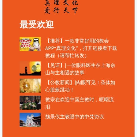
最受欢迎
【推荐】一款非常好用的教会
APP“真理文化”，打开链接看下载
教程（请帮忙转发）
【见证】|一位眼科医生在上海佘
山与主相遇的故事
【公教新闻】|肉眼可见！圣体如
心脏般跳动！
教宗在欢迎中国主教时，哽咽流
泪
魏景仪主教眼中的中梵协议