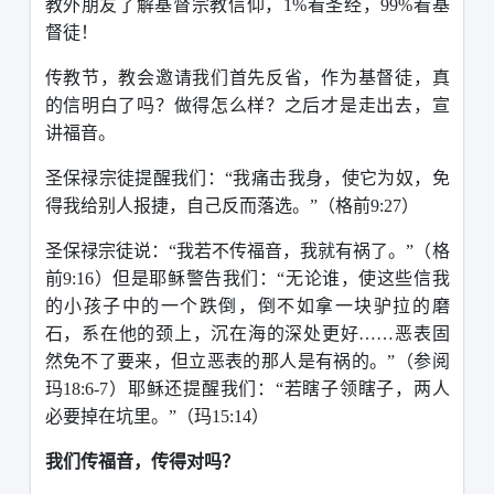
教外朋友了解基督宗教信仰，
1%
看圣经，
99%
看基
督徒！
传教节，教会邀请我们首先反省，作为基督徒，真
的信明白了吗？做得怎么样？之后才是走出去，宣
讲福音。
圣保禄宗徒提醒我们：“我痛击我身，使它为奴，免
得我给别人报捷，自己反而落选。”（格前
9:27
）
圣保禄宗徒说：“我若不传福音，我就有祸了。”（格
前
9:16
）但是耶稣警告我们：“无论谁，使这些信我
的小孩子中的一个跌倒，倒不如拿一块驴拉的磨
石，系在他的颈上，沉在海的深处更好……恶表固
然免不了要来，但立恶表的那人是有祸的。”（参阅
玛
18:6-7
）耶稣还提醒我们：“若瞎子领瞎子，两人
必要掉在坑里。”（玛
15:14
）
我们传福音，传得对吗？