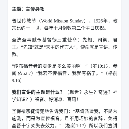
主题：
言传身教
普世传教节（
World Mission Sunday
），
1926
年，教
宗比约十一世，每年十月倒数第二个主日庆祝。
圣洗圣事赋予基督徒三重使命：先知、司祭、君
王。“先知”就是“天主的代言人”，使命就是宣讲、传
教。
“传布福音者的脚步是多么美丽啊！”（罗
10:15
，参
阅 依
52:7
）“我若不传福音，我就有祸了。”（格前
9:16
）
我们宣讲的主题是什么？
（现世？永生？奇迹？神
学知识？）福音、好消息、喜讯！
圣保禄宗徒清楚地告诉我们：“基督派遣我，不是为
施洗，而是为宣传福音，且不用巧妙的言辞，免得
基督十字架失去效力。”（格前
1:17
）所以我们宣讲