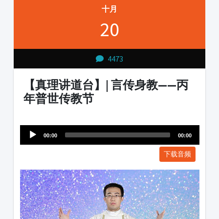
十月
20
4473
【真理讲道台】| 言传身教——丙
年普世传教节
Audio
1231231
Player
00:00
00:00
下载音频