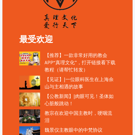
最受欢迎
【推荐】一款非常好用的教会
APP“真理文化”，打开链接看下载
教程（请帮忙转发）
【见证】|一位眼科医生在上海佘
山与主相遇的故事
【公教新闻】|肉眼可见！圣体如
心脏般跳动！
教宗在欢迎中国主教时，哽咽流
泪
魏景仪主教眼中的中梵协议