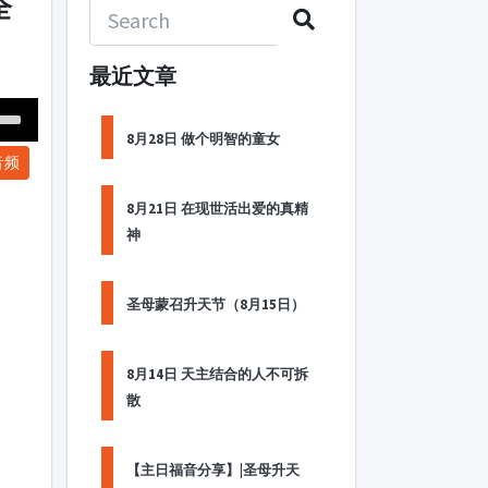
全
最近文章
Down
8月28日 做个明智的童女
音频
ow
s
8月21日 在现世活出爱的真精
神
ease
rease
圣母蒙召升天节（8月15日）
me.
8月14日 天主结合的人不可拆
散
【主日福音分享】|圣母升天