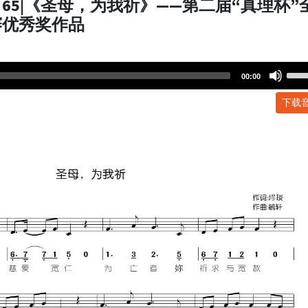
65|《圣母，为我祈》——第二届“真理杯”
赛优秀奖作品
Use
00:00
Up/
下载
Arr
key
to
incr
or
dec
volu