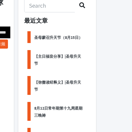
球
最近文章
Down
圣母蒙召升天节（8月15日）
音频
ow
s
【主日福音分享】|圣母升天
节
ease
rease
【弥撒读经释义】|圣母升天
me.
节
8月12日常年期第十九周星期
三晚祷