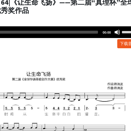
64|《让生命飞扬》——第二届“真理杯”全
优秀奖作品
Use
00:00
Up/
下载
Arr
key
to
incr
or
dec
volu