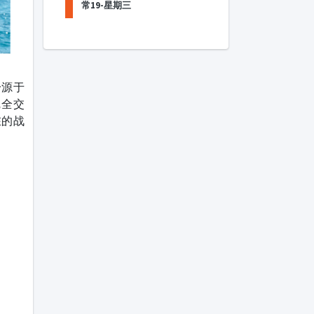
常19-星期三
分源于
完全交
在的战