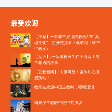
最受欢迎
【推荐】一款非常好用的教会APP“真
理文化”，打开链接看下载教程（请帮
忙转发）
【见证】|一位眼科医生在上海佘山与
主相遇的故事
【公教新闻】|肉眼可见！圣体如心脏
般跳动！
教宗在欢迎中国主教时，哽咽流泪
魏景仪主教眼中的中梵协议