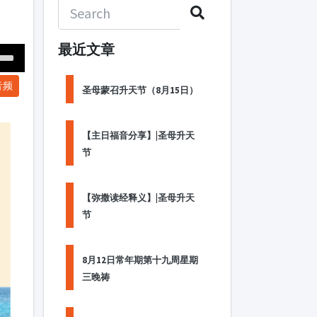
最近文章
Down
音频
ow
圣母蒙召升天节（8月15日）
s
【主日福音分享】|圣母升天
ease
节
rease
me.
【弥撒读经释义】|圣母升天
节
8月12日常年期第十九周星期
三晚祷