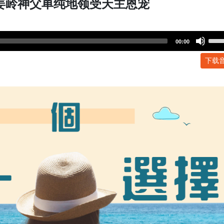
|姜岭神父单纯地领受天主恩宠
Use
00:00
Up/
下载
Arr
key
to
incr
or
dec
volu