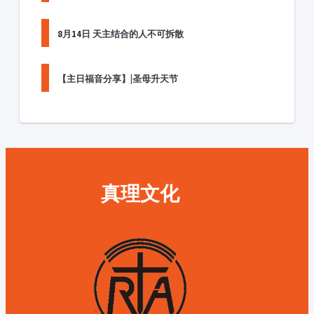
8月14日 天主结合的人不可拆散
【主日福音分享】|圣母升天节
真理文化