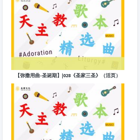
【弥撒用曲-圣诞期】|028《圣家三圣》（活页）