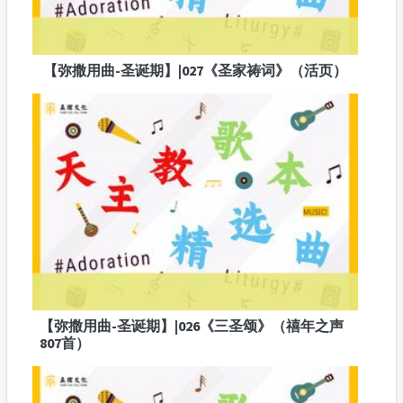
【弥撒用曲-圣诞期】|027《圣家祷词》（活页）
【弥撒用曲-圣诞期】|026《三圣颂》（禧年之声
807首）