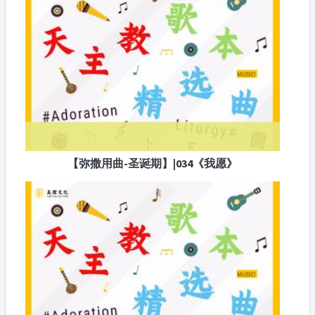
【弥撒用曲-圣诞期】|034《我愿》