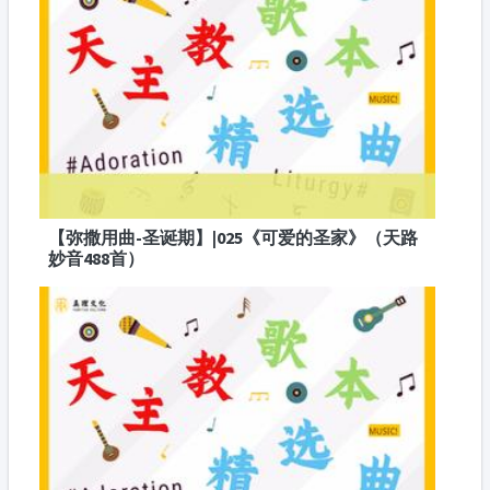
【弥撒用曲-圣诞期】|025《可爱的圣家》（天路
妙音488首）