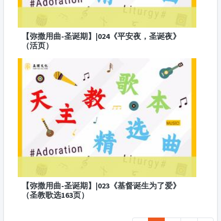
【弥撒用曲-圣诞期】|024《平安夜，圣诞夜》
（活页）
【弥撒用曲-圣诞期】|023《基督诞生为了爱》
（圣教歌选163页）