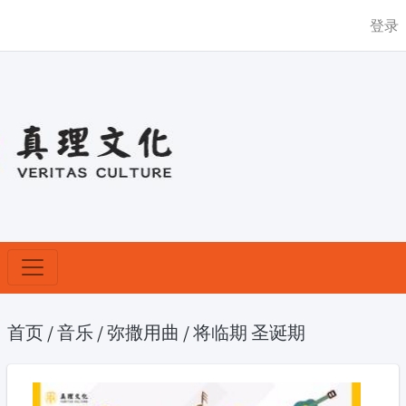
登录
首页
/
音乐
/
弥撒用曲
/
将临期 圣诞期