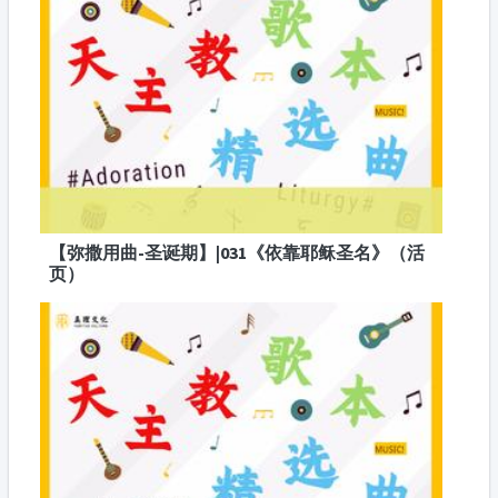
【弥撒用曲-圣诞期】|031《依靠耶稣圣名》（活
页）