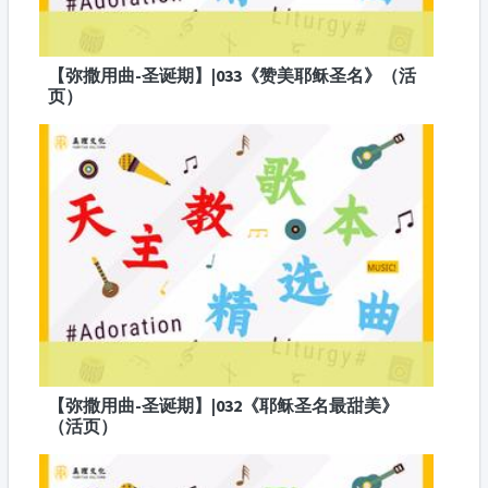
【弥撒用曲-圣诞期】|033《赞美耶稣圣名》（活
页）
【弥撒用曲-圣诞期】|032《耶稣圣名最甜美》
（活页）