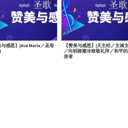
与感恩】|Ave Maria／圣母
【赞美与感恩】|天主经／主祷
曲
／向耶路撒冷致敬礼拜／和平的
使者