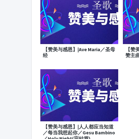
【赞美与感恩】|Ave Maria／圣母
【赞美
经
赞主
【赞美与感恩】|人人都应当知道
／每当我想起你／Gesu Bambino
／Holy Night(完結篇)