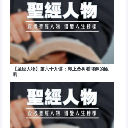
【圣经人物】第六十九讲：爬上桑树看耶稣的匝
凯