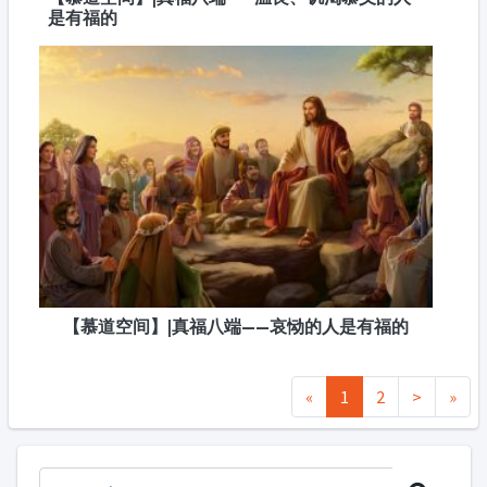
是有福的
【慕道空间】|真福八端——哀恸的人是有福的
«
1
2
>
»