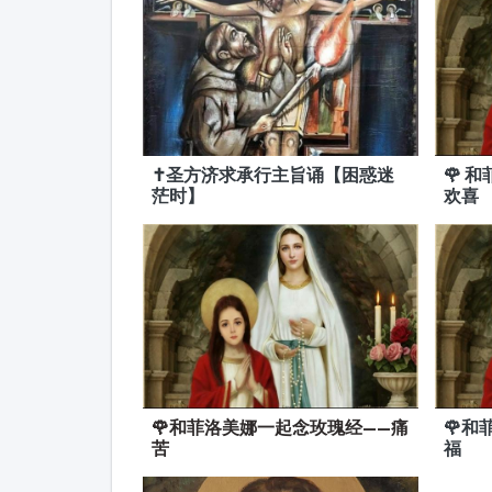
✝️圣方济求承行主旨诵【困惑迷
🌹 
茫时】
欢喜
🌹和菲洛美娜一起念玫瑰经——痛
🌹
苦
福