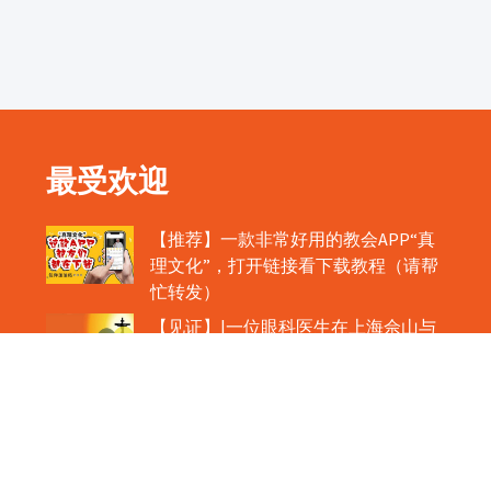
最受欢迎
【推荐】一款非常好用的教会APP“真
理文化”，打开链接看下载教程（请帮
忙转发）
【见证】|一位眼科医生在上海佘山与
主相遇的故事
【公教新闻】|肉眼可见！圣体如心脏
般跳动！
教宗在欢迎中国主教时，哽咽流泪