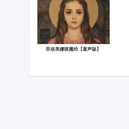
菲洛美娜驱魔经【童声版】