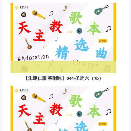
【朱建仁版 答唱咏】044-圣周六（7b）