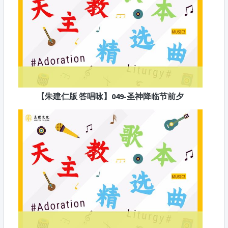
【朱建仁版 答唱咏】049-圣神降临节前夕