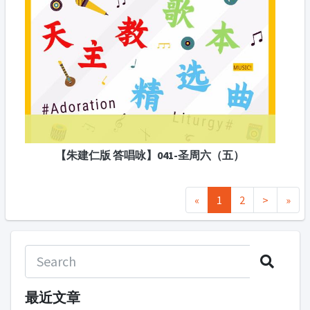
【朱建仁版 答唱咏】041-圣周六（五）
«
1
2
>
»
最近文章