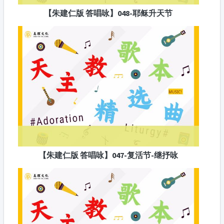
【朱建仁版 答唱咏】048-耶稣升天节
【朱建仁版 答唱咏】047-复活节-继抒咏