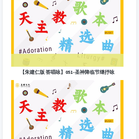
【朱建仁版 答唱咏】051-圣神降临节继抒咏