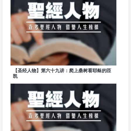
【圣经人物】第六十九讲：爬上桑树看耶稣的匝
凯