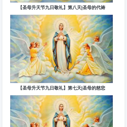
【圣母升天节九日敬礼】第八天|圣母的代祷
【圣母升天节九日敬礼】第七天|圣母的慈悲