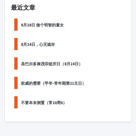
最近文章
8月28日 做个明智的童女
8月24日，心无诡诈
圣巴尔多禄茂宗徒庆日（8月24日）
权威的需要（甲年-常年期第21主日）
不要本末倒置（常20周6）