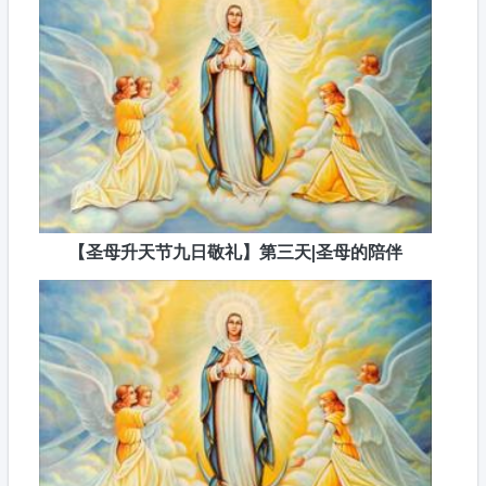
【圣母升天节九日敬礼】第三天|圣母的陪伴