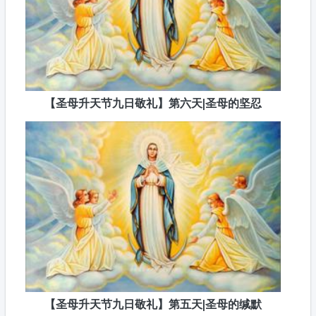
【圣母升天节九日敬礼】第六天|圣母的坚忍
【圣母升天节九日敬礼】第五天|圣母的缄默