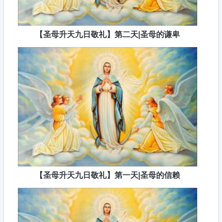
【圣母升天九日敬礼】第二天|圣母的谦卑
【圣母升天九日敬礼】第一天|圣母的信赖