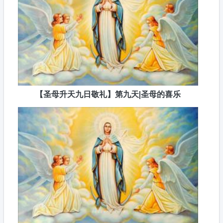
【圣母升天九日敬礼】第九天|圣母的喜乐