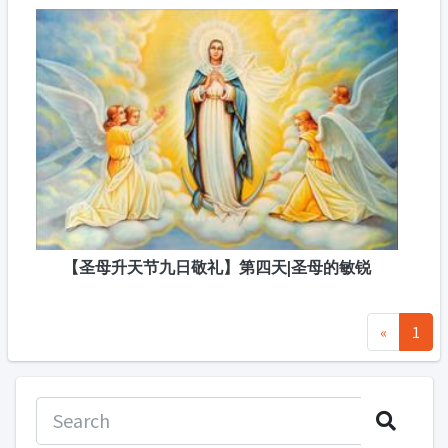
【圣母升天节九日敬礼】第四天|圣母的敏锐
«
1