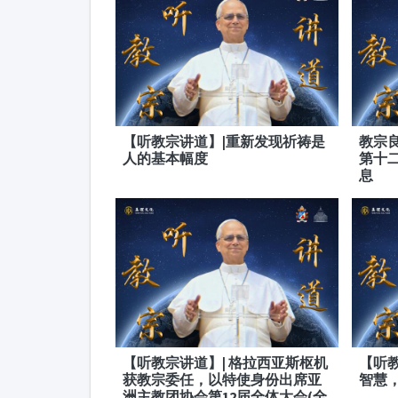
【听教宗讲道】|重新发现祈祷是
教宗
人的基本幅度
第十
息
【听教宗讲道】| 格拉西亚斯枢机
【听教
获教宗委任，以特使身份出席亚
智慧
洲主教团协会第12届全体大会(全