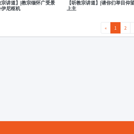
教宗讲道】|教宗缅怀广受景
【听教宗讲道】|请你们举目仰
鲁伊尼枢机
上主
«
1
2