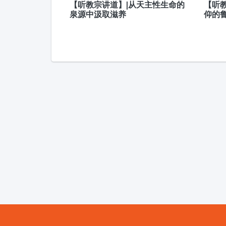
【听教宗讲道】|从天主性生命的
【听
泉源中汲取滋养
仰的