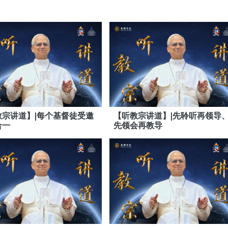
教宗讲道】|每个基督徒受邀
【听教宗讲道】|先聆听再领导
合一
先领会再教导