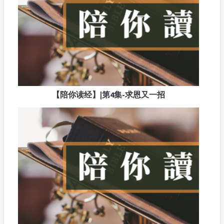
【陪你读经】|第4集-求恩又一招