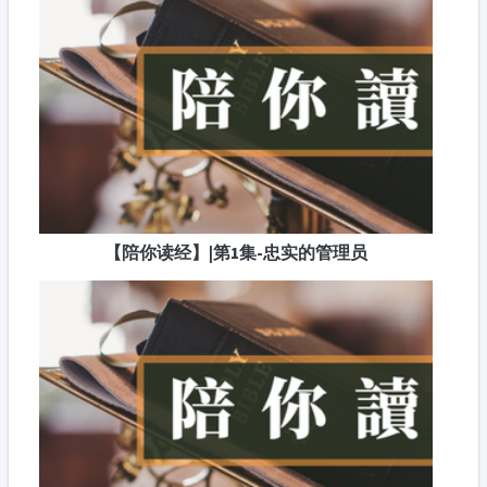
【陪你读经】|第1集-忠实的管理员