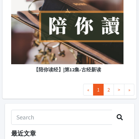
【陪你读经】|第12集-古经新读
«
1
2
>
»
最近文章