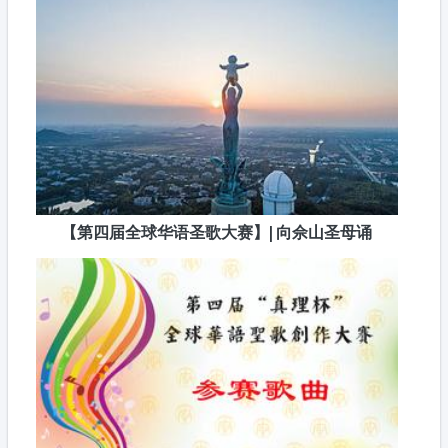
【第四届全球华语圣歌大赛】| 向佘山圣母诵