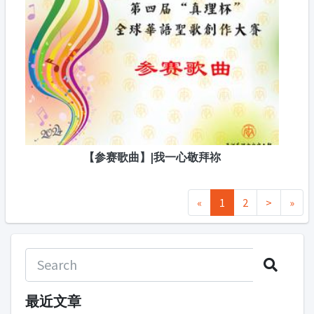
【参赛歌曲】|我一心敬拜祢
«
1
2
>
»
最近文章