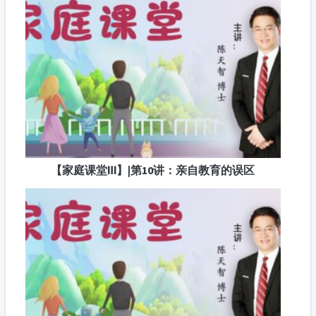
【家庭课堂Ⅲ】|第10讲：亲自教育的误区