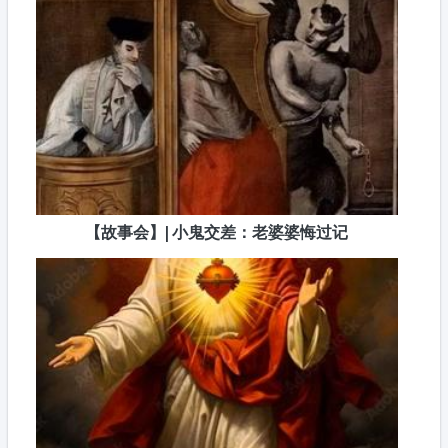
【故事会】| 小鬼交差：老婆婆悔过记