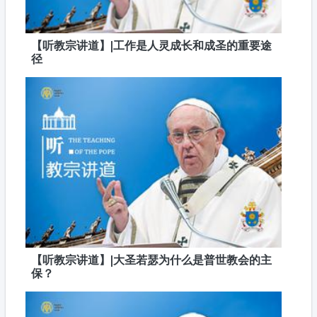
【听教宗讲道】|工作是人灵成长和成圣的重要途
径
【听教宗讲道】|大圣若瑟为什么是普世教会的主
保？