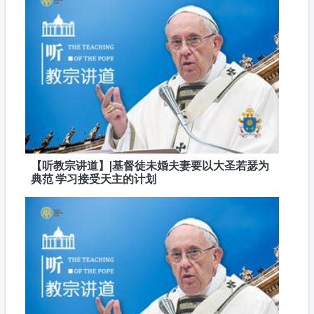
【听教宗讲道】|基督徒未婚夫妻要以大圣若瑟为
典范 学习接受天主的计划