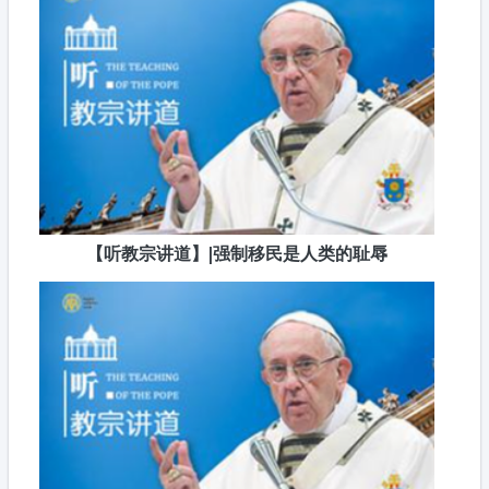
【听教宗讲道】|强制移民是人类的耻辱