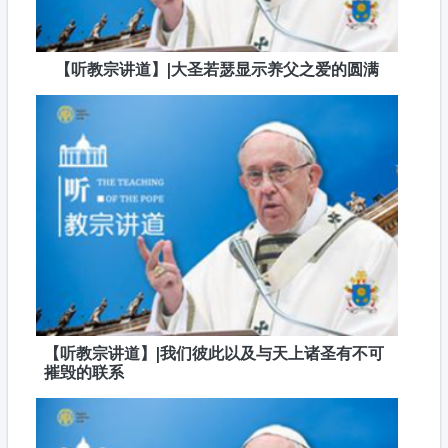
【听教宗讲道】|大圣若瑟显示养父之爱的圆满
【听教宗讲道】|我们彼此以及与天上诸圣有不可
摧毁的联系