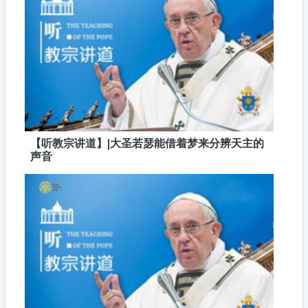
【听教宗讲道】|大圣若瑟能借着梦来分辨天主的
声音