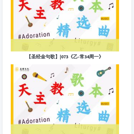
【圣经金句歌】|073《乙-常34周一》