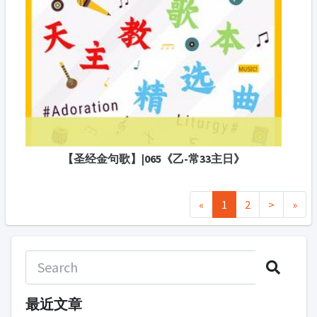
【圣经金句歌】|065《乙-常33主日》
«
1
2
>
»
最近文章