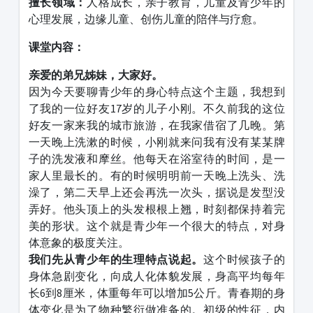
擅长领域：
人格成长，亲子教育，儿童及青少年的
心理发展，边缘儿童、创伤儿童的陪伴与疗愈。
课堂内容：
亲爱的弟兄姊妹，大家好。
因为今天要聊青少年的身心特点这个主题，我想到
了我的一位好友17岁的儿子小刚。不久前我的这位
好友一家来我的城市旅游，在我家借宿了几晚。第
一天晚上洗漱的时候，小刚就来问我有没有某某牌
子的洗发液和摩丝。他每天在浴室待的时间，是一
家人里最长的。有的时候明明前一天晚上洗头、洗
澡了，第二天早上还会再洗一次头，据说是发型没
弄好。他头顶上的头发根根上翘，时刻都保持着完
美的形状。这个就是青少年一个很大的特点，对身
体意象的极度关注。
我们先从青少年的生理特点说起。
这个时候孩子的
身体急剧变化，向成人化体貌发展，身高平均每年
长6到8厘米，体重每年可以增加5公斤。青春期的身
体变化是为了物种繁衍做准备的。初级的性征，内