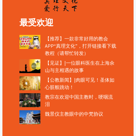
最受欢迎
【推荐】一款非常好用的教会
APP“真理文化”，打开链接看下载
教程（请帮忙转发）
【见证】|一位眼科医生在上海佘
山与主相遇的故事
【公教新闻】|肉眼可见！圣体如
心脏般跳动！
教宗在欢迎中国主教时，哽咽流
泪
魏景仪主教眼中的中梵协议