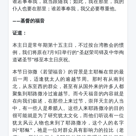
谁若事奉我，就当跟随我；如此，我在那里，我的
仆人也要在那里；谁若事奉我，我父必要尊重他。
——基督的福音
证道：
本主日是常年期第十五主日，不过按台湾教会的惯
例，我们将原在7月9日举行的“圣赵荣司铎及中华殉
道诸圣节”移至本主日庆祝。
本节日弥撒《若望福音》的背景是主耶稣在世的最
后一周，适逢犹太人的逾越节周。那时有从南到
北，从东至西的群众，甚至有从国外来的许多人都
聚集到耶路撒冷过逾越节。而今天福音的内容就是
在向我们叙述，在那些上来过节，崇拜天主的人当
中，有一些人是希腊人。这些人来耶路撒冷的目的
很可能就是为了研究犹太文化，而他们听说有一位
犹太风云人物也来到了耶路撒冷，这个人的名字
叫“耶稣”，祂是一位对群众具有影响力的拉比（老