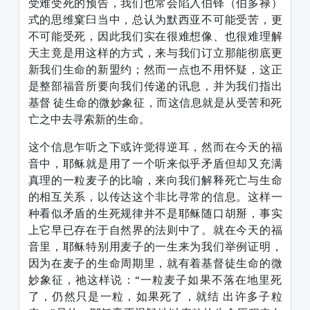
受难受死的预告，我们也常会陷入伯铎（伯多禄）
式的思维窠臼当中，总认为默西亚不可能受苦，更
不可能受死，因此我们实在很难想像、也很难理解
天主竟是用这样的方式，来与我们订立那能彻底更
新我们生命的新盟约；然而一点也不用怀疑，这正
是整部福音所要向我们传递的讯息，并为我们指出
基督 徒生命的微妙象征，而这信息就是从受苦和死
亡之中去寻索新的生命。
这个信息乍听之下或许觉得逆耳，然而在今天的福
音中，耶稣就是用了一个听来似乎矛盾但却又充满
真理的一粒麦子的比喻，来向我们解释死亡与生命
的相互关系，以传达这个非比寻常的信息。这样一
种看似矛盾的生死规律并不是耶稣随口胡掰，事实
上它早已存在于自然界的法则中了。就在今天的福
音里，耶稣特别用麦子的一生来为我们举例证明，
因为在麦子的生命周期里，就有着基督徒生命的微
妙象征，祂这样说：“一粒麦子如果不落在地里死
了，仍然只是一粒，如果死了，就结 出许多子粒