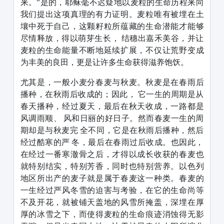
来。”是的，耶稣毫不迟疑地以麦粒的生命历程来向
我们提出这项真理的有力证明。麦粒唯有被埋在土
壤中死于自己，这颗籽粒所蕴藏的生命潜能才能够
尽情释放，得以萌芽生长， 结穗出嘉禾美谷，并让
麦粒的生命能量不断地延续扩展，不仅让荒野变成
为丰美的良田，更是让许多生命获得滋养饱饫。
尤其是，一般小麦分春麦与秋麦。秋麦是在春雨后
播种，在秋雨后收成的；因此， 它一生的周期是从
春天播种，经过夏天，最后在秋天收成，一路都是
风调雨顺、 风和日丽的好日子。然而春麦一生的周
期却是与秋麦完 全不同，它是在秋雨后播种，然后
经过酷寒的严 冬，最后在春雨过后收成。也因此，
在经过一番寒澈骨之后，才得以成长收获的春麦也
就特别结实，特别芳香，同时也特别营养。以色列
地区所出产的麦子就是属于春麦这一种类。春麦的
一生经过严风冬雪的迫害与考验，在它的生命尚等
不及开花，就被铺天盖地的风雪所掩盖，深埋在厚
厚的冰雪之下，而使得麦粒的生命痕迹消蚀得无影