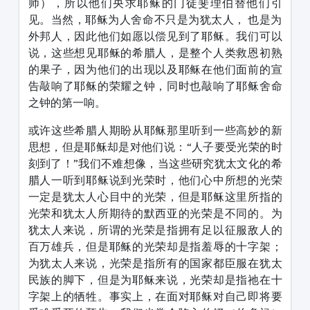
师），所以他们央求耶稣的门徒斐理伯替他们引
见。当然，耶稣为人舍命不只是为犹太人， 也是为
外邦人，因此他们如愿以偿见到了耶稣。我们可以
说，这些想见耶稣的希腊人，是整个人类救恩初熟
的果子，因为他们的出现以及耶稣在他们面前的宣
告敲响了耶稣的荣耀之钟，同时也敲响了耶稣舍命
之钟的第一响。
或许这些希腊人期盼从耶稣那里听到一些高妙的新
思想，但是耶稣却是对他们说：“人子要受光荣的时
刻到了！”我们不难想像，当这些研究犹太文化的希
腊人一听到耶稣说到光荣时，他们心中所想的光荣
一定是犹太人心目中的光荣，但是耶稣这里所指的
光荣和犹太人所期待的默西亚的光荣是不同的。为
犹太人来说，所谓的光荣是指拥有足以征服敌人的
百万雄兵，但是耶稣的光荣却是指羞辱的十字架；
为犹太人来说，光荣是指所有的国家都臣服在犹太
民族的脚下，但是为耶稣来说，光荣却是指祂在十
字架上的牺牲。事实上，在面对耶稣对自己即将要