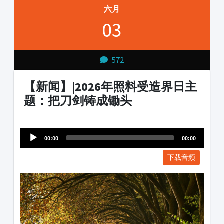
六月
03
572
【新闻】|2026年照料受造界日主
题：把刀剑铸成锄头
Audio
1231231
Player
00:00
00:00
下载音频