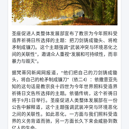
圣座促进人类整体发展部宣布了教宗为今年照料受
造界祈祷日所选择的主题：把刀剑铸成锄头、将枪
矛制成镰刀。这个主题强调“武装冲突与环境恶化之
间的关联性”，邀请众人重视“发展和可持续性，而非
暴力与毁灭”。
据梵蒂冈新闻网报道，“他们把自己的刀剑铸成锄
头，将自己的枪矛制成镰刀”（依二
4
）：依撒意亚先
知的这句话是教宗良十四世为今年世界照料受造界
祈祷日文告所选择的主题。依循传统，这个祈祷日
将于
9
月
1
日举行。圣座促进人类整体发展部在一份
公告中解释道，这个主题强调武装冲突与环境恶化
之间的关联性。如此恶化，一方面与我们照料受造
界的义务背道而驰，另一方面长久下来会威胁到数
亿人的生命。