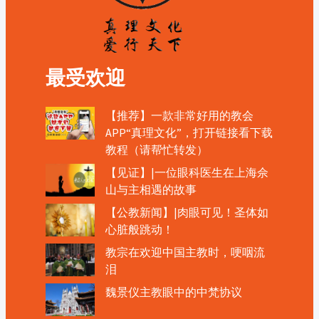
最受欢迎
【推荐】一款非常好用的教会
APP“真理文化”，打开链接看下载
教程（请帮忙转发）
【见证】|一位眼科医生在上海佘
山与主相遇的故事
【公教新闻】|肉眼可见！圣体如
心脏般跳动！
教宗在欢迎中国主教时，哽咽流
泪
魏景仪主教眼中的中梵协议