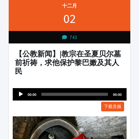
十二月
02
743
【公教新闻】|教宗在圣夏贝尔墓
前祈祷，求他保护黎巴嫩及其人
民
Audio
1231231
Player
00:00
00:00
下载音频