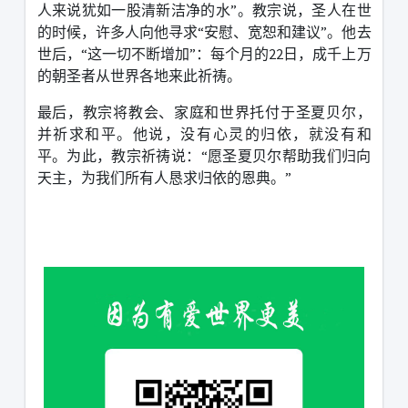
人来说犹如一股清新洁净的水
”
。
教宗说，圣人在世
的时候，许多人向他寻求
“
安慰、宽恕和建议
”
。他去
世后，
“
这一切不断增加
”
：每个月的
22
日，成千上万
的朝圣者从世界各地来此祈祷。
最后，教宗将教会、家庭和世界托付于圣夏贝尔，
并祈求和平。他说，没有心灵的归依，就没有和
平。为此，教宗祈祷说：
“
愿圣夏贝尔帮助我们归向
天主，为我们所有人恳求归依的恩典。
”