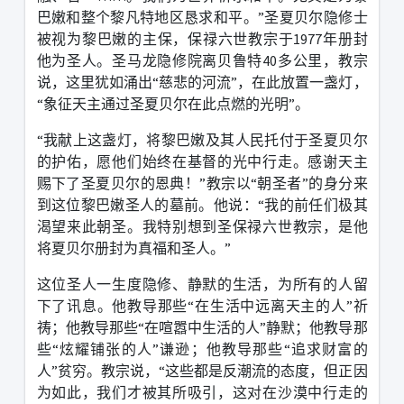
巴嫩和整个黎凡特地区恳求和平。
”
圣夏贝尔隐修士
被视为黎巴嫩的主保，保禄六世教宗于
1977
年册封
他为圣人。圣马龙隐修院离贝鲁特
40
多公里，教宗
说，这里犹如涌出
“
慈悲的河流
”
，在此放置一盏灯，
“
象征天主通过圣夏贝尔在此点燃的光明
”
。
“
我献上这盏灯，将黎巴嫩及其人民托付于圣夏贝尔
的护佑，愿他们始终在基督的光中行走。感谢天主
赐下了圣夏贝尔的恩典！
”
教宗以
“
朝圣者
”
的身分来
到这位黎巴嫩圣人的墓前。他说：
“
我的前任们极其
渴望来此朝圣。我特别想到圣保禄六世教宗，是他
将夏贝尔册封为真福和圣人。
”
这位圣人一生度隐修、静默的生活，为所有的人留
下了讯息。他教导那些
“
在生活中远离天主的人
”
祈
祷；他教导那些
“
在喧嚣中生活的人
”
静默；他教导那
些
“
炫耀铺张的人
”
谦逊；他教导那些
“
追求财富的
人
”
贫穷。教宗说，
“
这些都是反潮流的态度，但正因
为如此，我们才被其所吸引，这对在沙漠中行走的