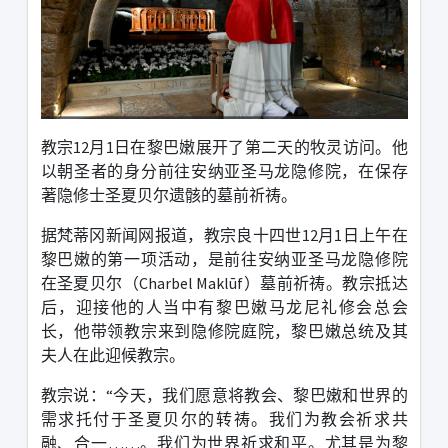
教宗
12
月
1
日在黎巴嫩展开了第二天的牧灵访问。他
以朝圣者的身分前往安纳亚圣马龙隐修院，在保存
著隐修士圣夏贝尔遗骸的墓前祈祷。
据梵蒂冈新闻网报道，教宗良十四世
12
月
1
日上午在
黎巴嫩的第一项活动，是前往安纳亚圣马龙隐修院
在圣夏贝尔（
Charbel Maklūf
）墓前祈祷。教宗抵达
后，迎接他的人当中有黎巴嫩马龙尼礼修会总会
长，他带领教宗来到隐修院庭院，黎巴嫩总统及其
夫人在此迎候教宗。
教宗说：
“
今天，我们愿意将教会、黎巴嫩和世界的
需求托付于圣夏贝尔的转祷。我们为教会祈求共
融、合一
……
。我们为世界祈求和平。尤其是为黎