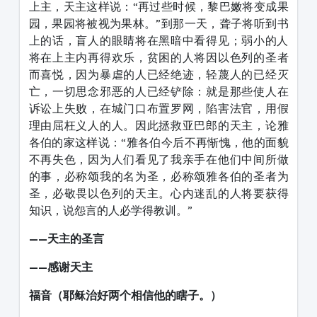
上主，天主这样说：“再过些时候，黎巴嫩将变成果
园，果园将被视为果林。”到那一天，聋子将听到书
上的话，盲人的眼睛将在黑暗中看得见；弱小的人
将在上主内再得欢乐，贫困的人将因以色列的圣者
而喜悦，因为暴虐的人已经绝迹，轻蔑人的已经灭
亡，一切思念邪恶的人已经铲除：就是那些使人在
诉讼上失败，在城门口布置罗网，陷害法官，用假
理由屈枉义人的人。因此拯救亚巴郎的天主，论雅
各伯的家这样说：“雅各伯今后不再惭愧，他的面貌
不再失色，因为人们看见了我亲手在他们中间所做
的事，必称颂我的名为圣，必称颂雅各伯的圣者为
圣，必敬畏以色列的天主。心内迷乱的人将要获得
知识，说怨言的人必学得教训。”
——天主的圣言
——感谢天主
福音（耶稣治好两个相信他的瞎子。）