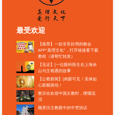
最受欢迎
【推荐】一款非常好用的教会
APP“真理文化”，打开链接看下载
教程（请帮忙转发）
【见证】|一位眼科医生在上海佘
山与主相遇的故事
【公教新闻】|肉眼可见！圣体如
心脏般跳动！
教宗在欢迎中国主教时，哽咽流
泪
魏景仪主教眼中的中梵协议