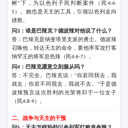
树
下，为以色列子民判断案件（民
”
4:4-
）。她也是天主的工具，引领以色列走向
5
拯救。
问
：谁是巴辣克？德波辣对他说了什么？
3
答
：巴辣克是纳斐塔里支派的勇士。德波辣
召唤他，转达天主的命令，要他率军攻打客
纳罕王的将军息色辣（民
）。
4:6-7
问
：巴辣克愿意立刻服从吗？
4
答
：不完全。巴辣克说：
你若同我去，我
“
就去；你若不同我去，我就不去。
于是德
”
波辣预言这次胜利的光荣将归于一位女子
（民
）。
4:8-9
二、战争与天主的干预
问
：天主怎样协助以色列军打败息色辣？
5