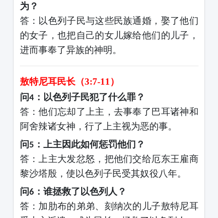
为？
答：以色列子民与这些民族通婚，娶了他们
的女子，也把自己的女儿嫁给他们的儿子，
进而事奉了异族的神明。
敖特尼耳民长（
3:7-11）
问
：以色列子民犯了什么罪？
4
答：他们忘却了上主，去事奉了巴耳诸神和
阿舍辣诸女神，行了上主视为恶的事。
问
：上主因此如何惩罚他们？
5
答：上主大发忿怒，把他们交给厄东王雇商
黎沙塔殷，使以色列子民受其奴役八年。
问
：谁拯救了以色列人？
6
答：加肋布的弟弟、刻纳次的儿子敖特尼耳