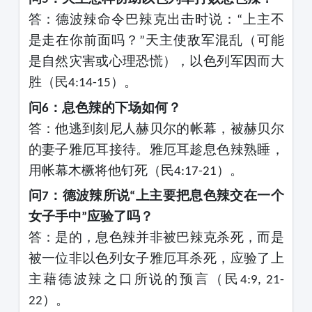
答
：德波辣命令巴辣克出击时说：
上主不
“
是走在你前面吗？
天主使敌军混乱（可能
”
是自然灾害或心理恐慌），以色列军因而大
胜（民
）。
4:14-15
问
：息色辣的下场如何？
6
答
：他逃到刻尼人赫贝尔的帐幕，被赫贝尔
的妻子雅厄耳接待。雅厄耳趁息色辣熟睡，
用帐幕木橛将他钉死（民
）。
4:17-21
问
：德波辣所说
上主要把息色辣交在一个
7
“
女子手中
应验了吗？
”
答
：是的，息色辣并非被巴辣克杀死，而是
被一位非以色列女子雅厄耳杀死，应验了上
主藉德波辣之口所说的预言（民
4:9, 21-
）。
22