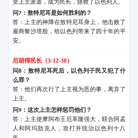
受上主派遣，成为民长，拯救了以色列人。
问
：敖特尼耳是如何胜利的？
7
答：上主的神降在敖特尼耳身上，他击败了
雇商黎沙塔殷，给以色列带来了四十年的平
安。
厄胡得民长（
3:12-30）
问
：敖特尼耳死后，以色列子民又犯了什
8
么罪？
答：他们再次行了上主视为恶的事，离弃了
上主。
问
：这次上主怎样惩罚他们？
9
答：上主使摩阿布王厄革隆强大，联合阿孟
人和阿玛肋克人，攻打并统治以色列十八
年。