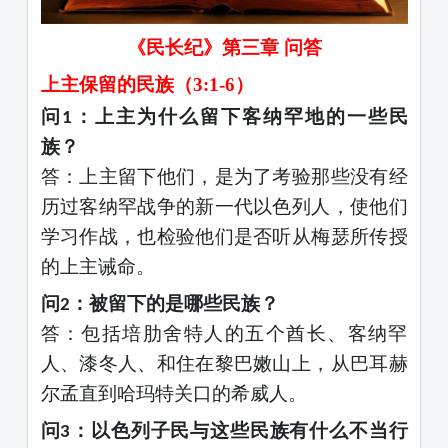
《民长纪》第三章
问答
上主保留的民族（
3:1-6）
问
：上主为什么留下客纳罕地的一些民
1
族？
答：上主留下他们，是为了考验那些没有经
历过客纳罕战争的新一代以色列人，使他们
学习作战，也检验他们是否听从梅瑟所传授
的上主诫命。
问
：被留下的是哪些民族？
2
答：包括培肋舍特人的五个酋长、客纳罕
人、漆冬人、和住在黎巴嫩山上，从巴耳赫
尔孟直到哈玛特关口的希威人。
问
：以色列子民与这些民族有什么不当行
3