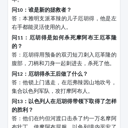
问
：谁是新的拯救者？
10
答：本雅明支派革辣的儿子厄胡得，他是左
右手都能灵活使用的人。
问
：厄胡得是如何杀死摩阿布王厄革隆
11
的？
答：厄胡得用预备的双刃短刀刺入厄革隆的
腹部，刀柄和刀身一起刺进去，杀死了他。
问
：厄胡得杀王后做了什么？
12
答：他锁上门逃走，在厄弗辣因山地吹号，
集合以色列军队，攻打摩阿布人。
问
：以色列人在厄胡得带领下取得了怎样
13
的胜利？
答：他们在约但河渡口击杀了约一万名摩阿
布壮丁，使摩阿布屈服，以色列境内平安了