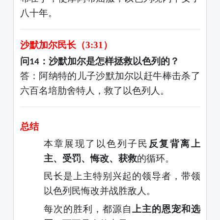
八十年。
沙默加尔民长（
3:31）
问
：沙默加尔是怎样拯救以色列的？
14
答：阿纳特的儿子沙默加尔以赶牛棒击杀了
六百名培肋舍特人，救了以色列人。
总结
本章展现了以色列子民
反复背离上
主、受罚、悔改、获救
的循环。
民长是上主特别兴起的领导者，带领
以色列民悔改并战胜敌人。
每次的胜利，都源自
上主的恩宠和选