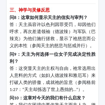
三、神学与灵修反思
问
：这章如何显示天主的信实与审判？
8
答
：天主虽容许以色列因罪受罚，却因他们
呼求，再次差遣领袖（德波辣）与军队（巴
辣克）为他们施行拯救，显示了祂慈悲而公
义的本性（参阅天主的慈悲与惩戒并行）。
问
：天主为何选择一位女子完成决定性胜
9
利？
答
：这突显天主的主权与自由，祂常选用出
人意料的方式（如妇人德波辣和雅厄耳）来
打破人类的骄傲，成就祂的旨意（参阅格前
：
天主却拣选了世上愚拙的
）。
1:27
“
…”
问
：这章对今天的我们有什么启发？
10
答
：我们在困境中要依靠天主而非人力。德