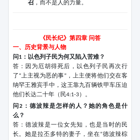
召
，而不是人的力量。
《民长纪》第四章
问答
一、历史背景与人物
问
：以色列子民为何又陷入苦难？
1
答
：因为厄胡得死后，以色列子民再次行
了
上主视为恶的事
，上主便将他们交在客
“
”
纳罕王雅宾手中，这王靠九百辆铁甲车压迫
他们长达二十年（民
）。
4:1-3
问
：德波辣是怎样的人？她的角色是什
2
么？
答
：德波辣是一位女先知，也是当时的民
长。她是拉丕多特的妻子，坐在
德波辣棕
“