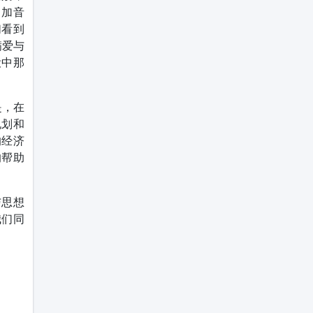
。加音
们看到
满爱与
役中那
是，在
规划和
的经济
的帮助
与思想
我们同