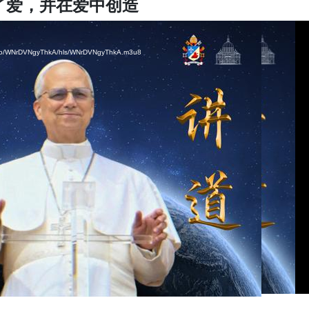
了爱，并在爱中创造
video/WNrDVNgyThkA/hls/WNrDVNgyThkA.m3u8
video/WNrDVNgyThkA/hls/WNrDVNgyThkA.m3u8
video/WNrDVNgyThkA/hls/WNrDVNgyThkA.m3u8