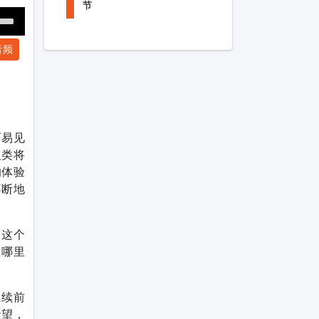
节
Down
音频
ow
s
ease
rease
而易见
me.
人类将
的体验
不断地
出这个
往哪里
继续前
希望，