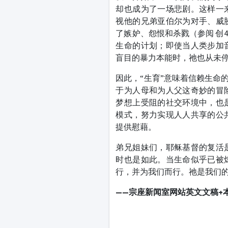
却也成为了一场悲剧。这样一
视他的兄弟亚伯尔为对手、威
了嫉妒、怨恨和杀戮（参阅 创4
生命的计划；即使当人类步加
盲目的暴力本能时，祂也从未
因此，“生育”意味着信赖生命
于为人母和为人父这奇妙的冒
梦想上受阻的社交环境中，也
模式，努力实现人人共享的公
提供慰藉。
弟兄姐妹们，耶稣基督的复活
时也是如此。当生命似乎已被
行，并为我们而行。祂是我们
——宗座新闻室网站
英文文稿+