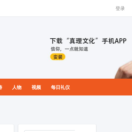
登录
祷
人物
视频
每日礼仪