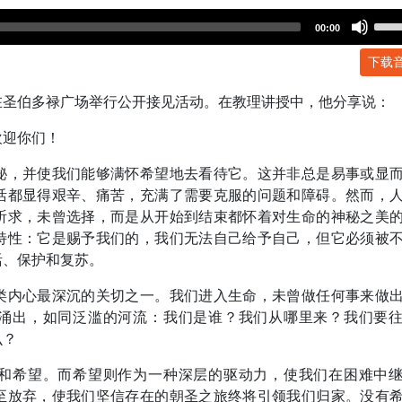
Use
00:00
Up/
下载
Arr
key
世在圣伯多禄广场举行公开接见活动。在教理讲授中，他分享说：
to
incr
欢迎你们！
or
dec
秘，并使我们能够满怀希望地去看待它。这并非总是易事或显
volu
活都显得艰辛、痛苦，充满了需要克服的问题和障碍。然而，
祈求，未曾选择，而是从开始到结束都怀着对生命的神秘之美
特性：它是赐予我们的，我们无法自己给予自己，但它必须被
活、保护和复苏。
类内心最深沉的关切之一。我们进入生命，未曾做任何事来做
涌出，如同泛滥的河流：我们是谁？我们从哪里来？我们要
么？
和希望。而希望则作为一种深层的驱动力，使我们在困难中
至放弃，使我们坚信存在的朝圣之旅终将引领我们归家。没有