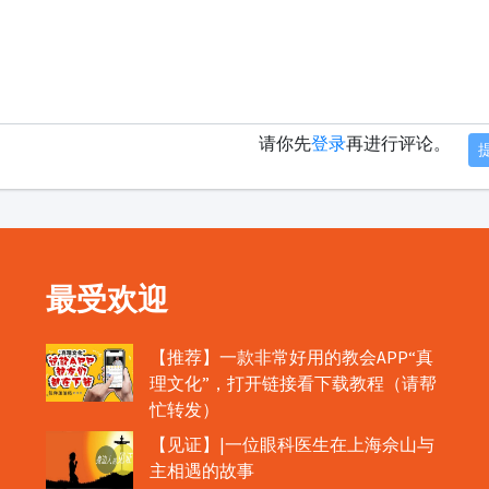
请你先
登录
再进行评论。
最受欢迎
【推荐】一款非常好用的教会APP“真
理文化”，打开链接看下载教程（请帮
忙转发）
【见证】|一位眼科医生在上海佘山与
主相遇的故事