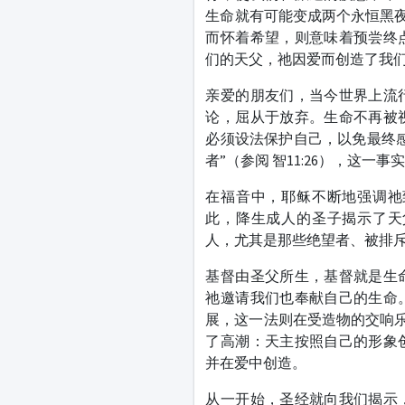
生命就有可能变成两个永恒黑夜
而怀着希望，则意味着预尝终
们的天父，祂因爱而创造了我
亲爱的朋友们，当今世界上流
论，屈从于放弃。生命不再被
必须设法保护自己，以免最终
者”（参阅 智11:26），这
在福音中，耶稣不断地强调祂
此，降生成人的圣子揭示了天
人，尤其是那些绝望者、被排
基督由圣父所生，基督就是生
祂邀请我们也奉献自己的生命
展，这一法则在受造物的交响乐
了高潮：天主按照自己的形象
并在爱中创造。
从一开始，圣经就向我们揭示