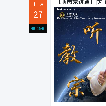
【听教宗讲道】|为
十一月
Video
Audio
Video
Network error
Network error
27
Player
Player
Player
Download File: https://cdn.yzzhenli.com/
Download File: https://cdn.yzzhenli.com/
Download File: https://cdn.yzzhenli.com/
1548
1231231