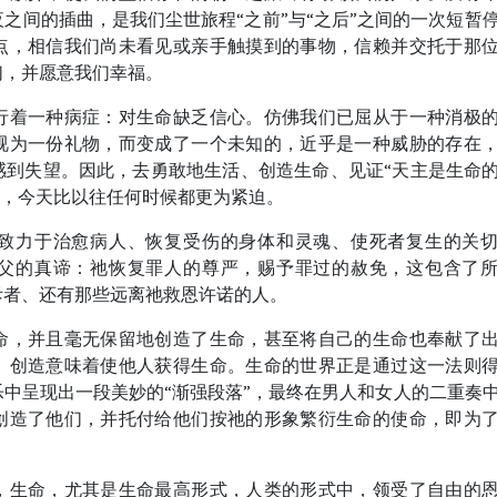
之间的插曲，是我们尘世旅程“之前”与“之后”之间的一次短暂
点，相信我们尚未看见或亲手触摸到的事物，信赖并交托于那
们，并愿意我们幸福。
行着一种病症：对生命缺乏信心。仿佛我们已屈从于一种消极
视为一份礼物，而变成了一个未知的，近乎是一种威胁的存在
感到失望。因此，去勇敢地生活、创造生命、见证“天主是生命
一事实，今天比以往任何时候都更为紧迫。
致力于治愈病人、恢复受伤的身体和灵魂、使死者复生的关
父的真谛：祂恢复罪人的尊严，赐予罪过的赦免，这包含了
斥者、还有那些远离祂救恩许诺的人。
命，并且毫无保留地创造了生命，甚至将自己的生命也奉献了
。创造意味着使他人获得生命。生命的世界正是通过这一法则
中呈现出一段美妙的“渐强段落”，最终在男人和女人的二重奏
创造了他们，并托付给他们按祂的形象繁衍生命的使命，即为
，生命，尤其是生命最高形式，人类的形式中，领受了自由的