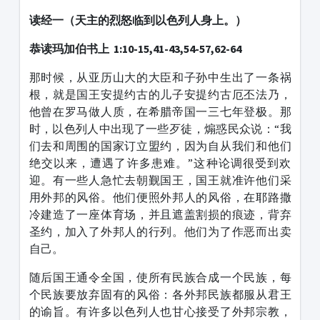
读经一（天主的烈怒临到以色列人身上。）
恭读玛加伯书上 1:10-15,41-43,54-57,62-64
那时候，从亚历山大的大臣和子孙中生出了一条祸
根，就是国王安提约古的儿子安提约古厄丕法乃，
他曾在罗马做人质，在希腊帝国一三七年登极。那
时，以色列人中出现了一些歹徒，煽惑民众说：“我
们去和周围的国家订立盟约，因为自从我们和他们
绝交以来，遭遇了许多患难。”这种论调很受到欢
迎。有一些人急忙去朝觐国王，国王就准许他们采
用外邦的风俗。他们便照外邦人的风俗，在耶路撒
冷建造了一座体育场，并且遮盖割损的痕迹，背弃
圣约，加入了外邦人的行列。他们为了作恶而出卖
自己。
随后国王通令全国，使所有民族合成一个民族，每
个民族要放弃固有的风俗：各外邦民族都服从君王
的谕旨。有许多以色列人也甘心接受了外邦宗教，