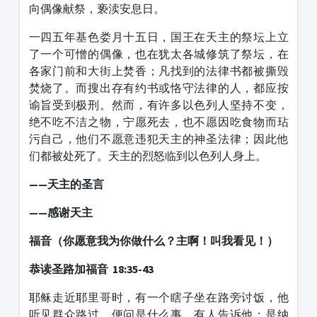
向偶像献祭，亵渎安息日。
一四五年基色娄月十五日，国王在天主的祭坛上立
了一个可憎的偶像，也在犹太各城修筑了祭坛，在
各家门前和大街上焚香；凡找到的法律书都被撕毁
焚烧了。而搜出存有约书或恪守法律的人，都应按
谕旨受到极刑。然而，有许多以色列人坚持不变，
绝不吃不洁之物，宁愿死去，也不愿因吃食物而玷
污自己，他们不愿意违犯天主的神圣法律；因此他
们都被处死了。天主的烈怒临到以色列人身上。
——天主的圣言
——感谢天主
福音（你愿意我为你做什么？主啊！叫我看见！）
恭读圣路加福音 18:35-43
耶稣走近耶里哥时，有一个瞎子坐在路旁讨饭，他
听见群众路过，便问是什么事。有人告诉他：是纳