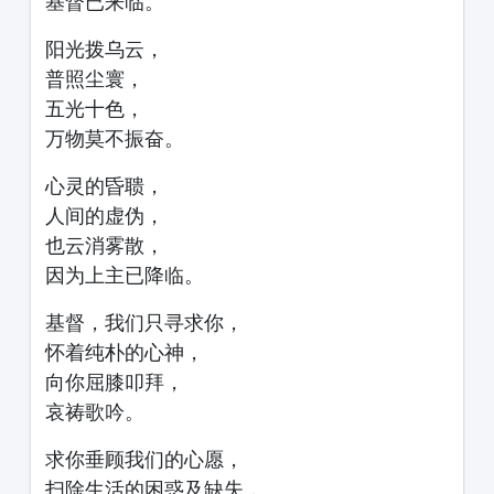
基督已来临。
阳光拨乌云，
普照尘寰，
五光十色，
万物莫不振奋。
心灵的昏聩，
人间的虚伪，
也云消雾散，
因为上主已降临。
基督，我们只寻求你，
怀着纯朴的心神，
向你屈膝叩拜，
哀祷歌吟。
求你垂顾我们的心愿，
扫除生活的困惑及缺失，