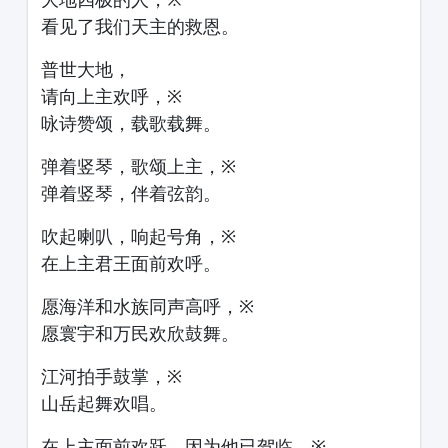
看见了我们天主的救恩。
普世大地，
请向上主欢呼，※
咏诗赞颂，载歌载舞。
弹着竖琴，歌颂上主，※
弹着竖琴，伴着弦韵。
吹起喇叭，响起号角，※
在上主君王面前欢呼。
愿海洋和水族同声高呼，※
愿寰宇和万民欢欣鼓舞。
江河拍手鼓掌，※
山岳起舞欢唱。
在上主面前欢跃，因为他已驾临，※