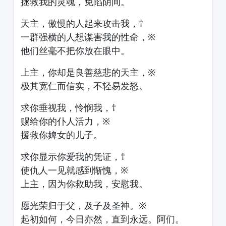
拯救我的灵魂，免陷阴间。
天主，傲慢的人起来攻击我，†
一群强横的人想谋害我的性命，※
他们丝毫不把你放在眼中。
上主，你却是良善慈悲的天主，※
极其宽仁而信实，不轻易发怒。
求你垂视我，怜悯我，†
赐给你的仆人活力，※
援救你婢女的儿子。
求你显示你爱我的凭证，†
使仇人一见就感到惭愧，※
上主，因为你救助我，安慰我。
愿光荣归于父，及子及圣神。※
起初如何，今日亦然，直到永远。阿们。