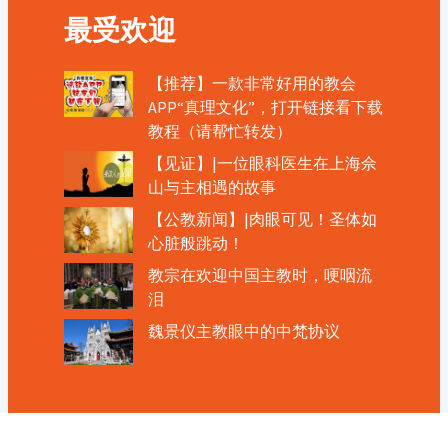
最受欢迎
【推荐】一款非常好用的教会
APP“真理文化”，打开链接看下载
教程（请帮忙转发）
【见证】|一位眼科医生在上海佘
山与主相遇的故事
【公教新闻】|肉眼可见！圣体如
心脏般跳动！
教宗在欢迎中国主教时，哽咽流
泪
魏景仪主教眼中的中梵协议