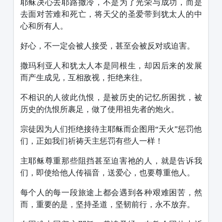
耶稣决心去耶路撒冷，不是为了光荣与成功，而是
去面对苦难和死亡，将天父的圣爱带到犹太人的中
心和所有人。
好心，不一定会被人接受，甚至会被反对或迫害。
撒玛利亚人和犹太人本是同根生，却因后来的发展
而产生成见，互相敌视，拒绝来往。
不相识的人彼此仇恨，是被历史的记忆所困扰，被
历史的仇恨所裹足，做了使用祖先者的炮火。
宗徒因为人们拒绝接待主耶稣而企图用“天火”惩罚他
们，正如我们祈祷天主惩罚有些人一样！
主耶稣尊重那些阻挡甚至迫害祂的人，就是告诉我
们，即使给他人传福音，送爱心，也要尊重他人。
每个人的每一段旅途上都会遇到各种艰难困苦，然
而，重要的是，坚持圣道，坚韧前行，永不放弃。