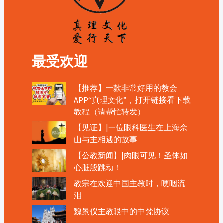
最受欢迎
【推荐】一款非常好用的教会
APP“真理文化”，打开链接看下载
教程（请帮忙转发）
【见证】|一位眼科医生在上海佘
山与主相遇的故事
【公教新闻】|肉眼可见！圣体如
心脏般跳动！
教宗在欢迎中国主教时，哽咽流
泪
魏景仪主教眼中的中梵协议