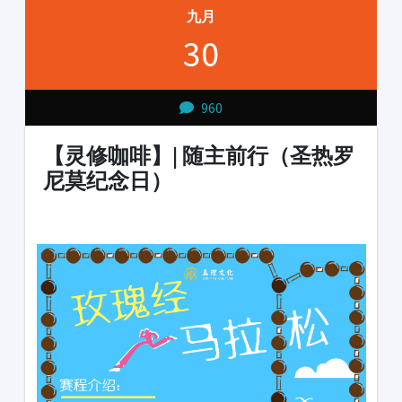
九月
30
960
【灵修咖啡】| 随主前行（圣热罗
尼莫纪念日）
1231231