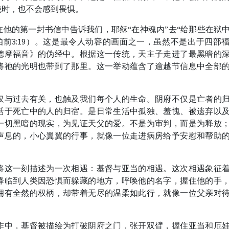
绝时，也不会感到畏惧。
他的第一封书信中告诉我们，耶稣“在神魂内”去“给那些在狱
伯前3:19）。这是最令人动容的画面之一，虽然不是出于四部
德摩福音》的伪经中。根据这一传统，天主子走进了最黑暗的
将祂的光明也带到了那里。这一举动蕴含了逾越节信息中全部
仅与过去有关，也触及我们每个人的生命。阴府不仅是亡者的
活于死亡中的人的归宿。是日常生活中孤独、羞愧、被遗弃以
一切黑暗的现实，为见证天父的爱。不是为审判，而是为释放
声息的，小心翼翼的行事，就像一位走进病房给予安慰和帮助
将这一刻描述为一次相遇：基督与亚当的相遇。这次相遇象征
降临到人类因恐惧而躲藏的地方，呼唤他的名字，握住他的手
拥有全然的权柄，却带着无尽的温柔如此行，就像一位父亲对
作中，基督被描绘为打破阴府之门，张开双臂，握住亚当和厄