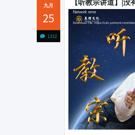
【听教宗讲道】|没
九月
Video
Audio
Video
Network error
25
Player
Player
Player
Download File: https://cdn.yzzhenli.com
1332
1231231