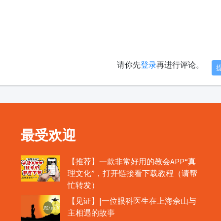
请你先
登录
再进行评论。
最受欢迎
【推荐】一款非常好用的教会APP“真
理文化”，打开链接看下载教程（请帮
忙转发）
【见证】|一位眼科医生在上海佘山与
主相遇的故事