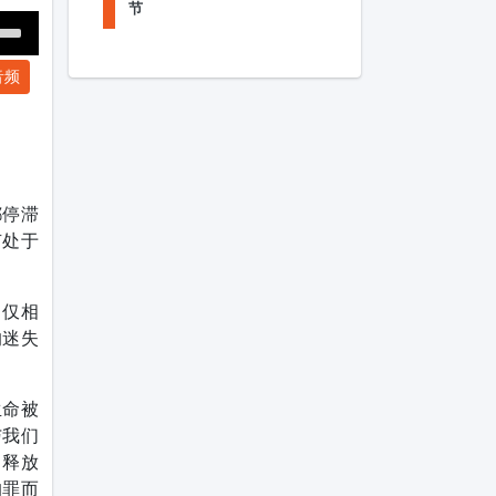
节
Down
音频
ow
s
ease
rease
都停滞
me.
有处于
，仅相
的迷失
生命被
与我们
，释放
的罪而