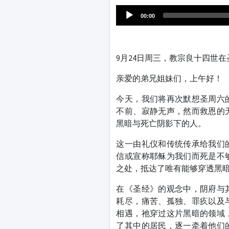
00:00
9月24日周三，教宗良十四世
亲爱的弟兄姐妹们，上午好！
今天，我们将再次默想圣周六
不前、寂静无声，然而救恩的
黑暗与死亡阴影下的人。
这一由礼仪和传统传承给我们
信或宣称耶稣为我们而死是不
之处，抵达了唯有能够穿透黑
在《圣经》的观念中，阴府与
耗尽，痛苦、孤独、罪疚以及
相遇，祂穿过这片黑暗的领域
了其中的居民，逐一牵着他们