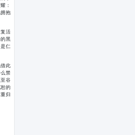
荣耀：
祂拥抱
在复活
们的黑
，是仁
祂借此
什么禁
跌至谷
宽恕的
其重归