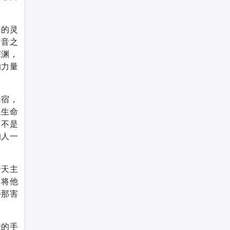
中的灵
福音之
深渊，
的力量
归宿，
及生命
；不是
的人一
着天主
，将他
待那害
娃的手