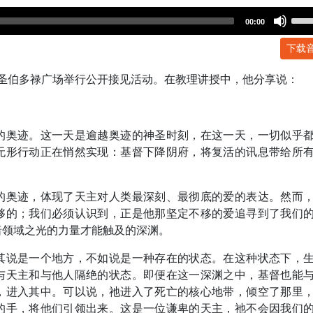
Use
00:00
Up/
下载
Arr
key
在圣伯多禄广场举行公开接见活动。在教理讲授中，他分享说：
to
incr
or
dec
的奥迹。这一天是逾越奥迹的神圣时刻，在这一天，一切似乎
volu
无形行动正在悄然实现：基督下降阴府，将复活的讯息带给所
的奥迹，体现了天主对人类最深刻、最彻底的爱的表达。然而
够的；我们必须认识到，正是他那坚定不移的爱追寻到了我们
暗领域之光的力量才能触及的深渊。
其说是一个地方，不如说是一种存在的状态。在这种状态下，
与天主和与他人隔绝的状态。即便在这一深渊之中，基督也能
，进入其中。可以说，祂进入了死亡的核心地带，倾空了那里
的手，将他们引领出来。这是一位谦卑的天主，祂不会因我们