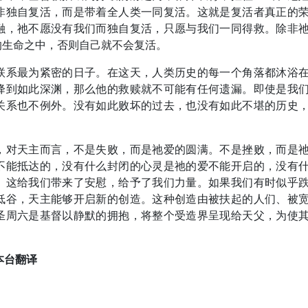
非独自复活，而是带着全人类一同复活。这就是复活者真正的
融，祂不愿没有我们而独自复活，只愿与我们一同得救。除非
的生命之中，否则自己就不会复活。
联系最为紧密的日子。在这天，人类历史的每一个角落都沐浴
降到如此深渊，那么他的救赎就不可能有任何遗漏。即使是我
关系也不例外。没有如此败坏的过去，也没有如此不堪的历史
，对天主而言，不是失败，而是祂爱的圆满。不是挫败，而是
不能抵达的，没有什么封闭的心灵是祂的爱不能开启的，没有
。这给我们带来了安慰，给予了我们力量。如果我们有时似乎
低谷，天主能够开启新的创造。这种创造由被扶起的人们、被
圣周六是基督以静默的拥抱，将整个受造界呈现给天父，为使
本台翻译