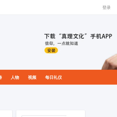
登录
祷
人物
视频
每日礼仪