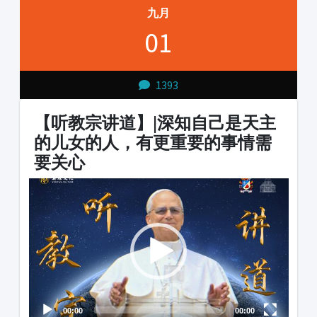
九月
01
1393
【听教宗讲道】|深知自己是天主
的儿女的人，有更重要的事情需
要关心
Video
Audio
Player
Player
00:00
00:00