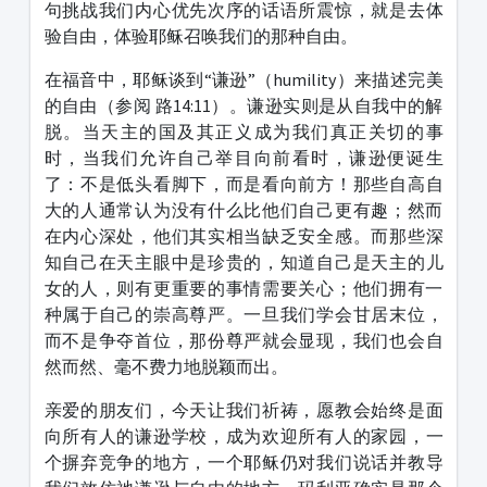
句挑战我们内心优先次序的话语所震惊，就是去体
验自由，体验耶稣召唤我们的那种自由。
在福音中，耶稣谈到“谦逊”（humility）来描述完美
的自由（参阅 路14:11）。谦逊实则是从自我中的解
脱。当天主的国及其正义成为我们真正关切的事
时，当我们允许自己举目向前看时，谦逊便诞生
了：不是低头看脚下，而是看向前方！那些自高自
大的人通常认为没有什么比他们自己更有趣；然而
在内心深处，他们其实相当缺乏安全感。而那些深
知自己在天主眼中是珍贵的，知道自己是天主的儿
女的人，则有更重要的事情需要关心；他们拥有一
种属于自己的崇高尊严。一旦我们学会甘居末位，
而不是争夺首位，那份尊严就会显现，我们也会自
然而然、毫不费力地脱颖而出。
亲爱的朋友们，今天让我们祈祷，愿教会始终是面
向所有人的谦逊学校，成为欢迎所有人的家园，一
个摒弃竞争的地方，一个耶稣仍对我们说话并教导