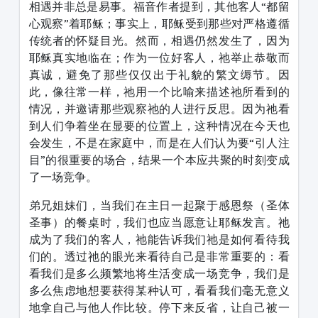
相遇并非总是易事。福音作者提到，其他客人“都留
心观察”着耶稣；事实上，耶稣受到那些对严格遵循
传统者的怀疑目光。然而，相遇仍然发生了，因为
耶稣真实地临在；作为一位好客人，祂举止恭敬而
真诚，避免了那些仅仅出于礼貌的繁文缛节。因
此，像往常一样，祂用一个比喻来描述祂所看到的
情况，并邀请那些观察祂的人进行反思。因为祂看
到人们争着坐在显要的位置上，这种情况在今天也
会发生，不是在家庭中，而是在人们认为要“引人注
目”的很重要的场合，结果一个本应共聚的时刻变成
了一场竞争。
弟兄姐妹们，当我们在主日一起聚于感恩祭（圣体
圣事）的餐桌时，我们也应当愿意让耶稣发言。祂
成为了我们的客人，祂能告诉我们祂是如何看待我
们的。透过祂的眼光来看待自己是非常重要的：看
看我们是多么频繁地将生活变成一场竞争，我们是
多么焦虑地想要获得某种认可，看看我们毫无意义
地拿自己与他人作比较。停下来反省，让自己被一