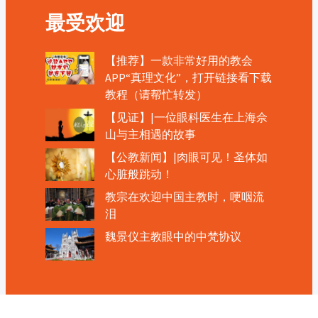
最受欢迎
【推荐】一款非常好用的教会
APP“真理文化”，打开链接看下载
教程（请帮忙转发）
【见证】|一位眼科医生在上海佘
山与主相遇的故事
【公教新闻】|肉眼可见！圣体如
心脏般跳动！
教宗在欢迎中国主教时，哽咽流
泪
魏景仪主教眼中的中梵协议