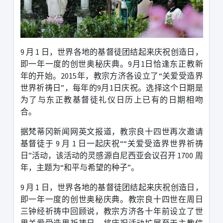
9
月
1
日，世界各地的基督徒团结起来庆祝创造日，
即一年一度的创世奥秘庆典。
9
月
1
日恰逢东正教新
年的开始。
2015
年，教宗方济各设立了
“
关爱受造界
世界祈祷日
”
，每年的
9
月
1
日庆祝。选择这个日期是
为了与东正教基督徒礼仪日历上已有的日期相吻
合。
据梵蒂冈新闻网英文报道，教宗良十四世再次邀请
基督徒于
9
月
1
日一起庆祝
“
“关爱受造界世界祈祷
日
”
活动，该活动的灵感源自尼西亚会议召开
1700
周
年，主题为
“
和平与希望的种子
”
。
9
月
1
日，世界各地的基督徒团结起来庆祝创造日，
即一年一度的创世奥秘庆典。教宗良十四世在周日
三钟经祈祷中回顾说，教宗方济各十年前设立了世
界关爱受造界祈祷日，将庆祝活动扩展至天主教信