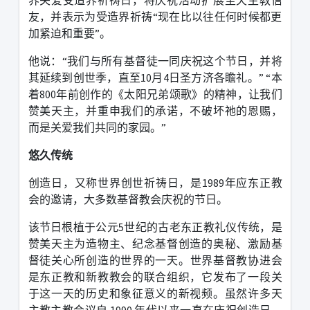
友，并表示为受造界祈祷
“
现在比以往任何时候都更
加紧迫和重要
”
。
他说：
“
我们与所有基督徒一同庆祝这个节日，并将
其延续到创世季，直至
10
月
4
日圣方济各瞻礼。
” “
本
着
800
年前创作的《太阳兄弟颂歌》的精神，让我们
赞美天主，并重申我们的承诺，不破坏祂的恩赐，
而是关爱我们共同的家园。
”
悠久传统
创造日，又称世界创世祈祷日，是
1989
年应东正教
会的邀请，大多数基督教会庆祝的节日。
该节日根植于公元
5
世纪的古老东正教礼仪传统，是
赞美天主为造物主、纪念基督创造的奥秘、激励基
督徒关心所创造的世界的一天。
世界基督教协进会
是东正教和新教教会的联合组织，它发布了一段关
于这一天的历史和象征意义的新视频。
虽然许多天
主教主教会议自
1990
年代以来一直在庆祝创造日，