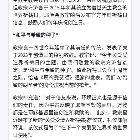
但教宗方济各于
2015
年将其设立为普世天主教会的
世界祈祷日。
耶稣会教宗随后发布官方年度祈祷日
信息，鼓励人们每年庆祝创造日。
“
和平与希望的种子
”
教宗良十四世今年延续了其前任的传统，发表了关
于
2025
年创造日的特别致辞。
教宗说：
“
今年关爱受
造界祈祷日的主题，由我们敬爱的教宗方济各选
定，是
‘
和平与希望的种子
’
。值此祈祷日设立十周年
之际，恰逢《愿祢受赞颂》通谕的发表，我们以
‘
希
望的朝圣者
’
的身份庆祝当前的禧年。
”
教宗补充道：
“
对于信友来说，环境正义也是源于信
仰的责任，因为宇宙反映了耶稣基督的面容，万物
都是在耶稣基督里被创造和救赎的。
”
此外，教宗最
近颁布了新的
“
关爱受造界祈祷弥撒
”
仪式，礼仪部解
释说，该仪式是为了
“
在下一个关爱受造界祈祷世界
日使用
”
。