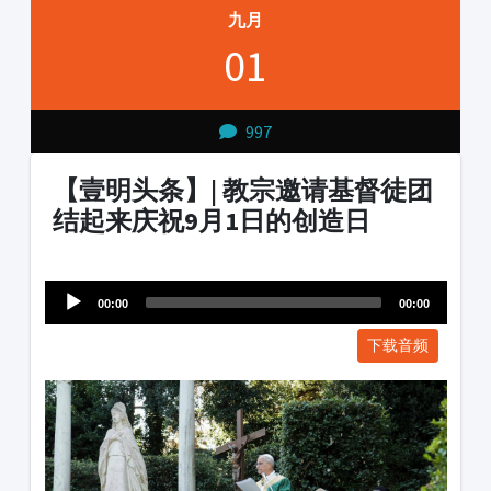
九月
01
997
【壹明头条】| 教宗邀请基督徒团
结起来庆祝9月1日的创造日
Audio
1231231
Player
00:00
00:00
下载音频