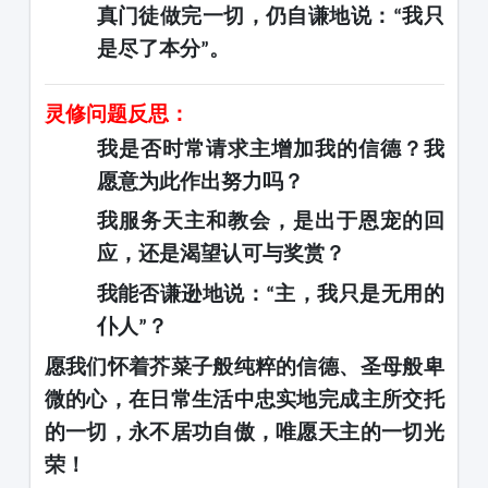
真门徒做完一切，仍自谦地说：
我只
“
是尽了本分
。
”
灵修问题反思：
我是否时常请求主增加我的信德？我
愿意为此作出努力吗？
我服务天主和教会，是出于恩宠的回
应，还是渴望认可与奖赏？
我能否谦逊地说：
主，我只是无用的
“
仆人
？
”
愿我们怀着芥菜子般纯粹的信德、圣母般卑
微的心，在日常生活中忠实地完成主所交托
的一切，永不居功自傲，唯愿天主的一切
光
荣！