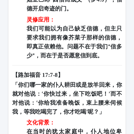
“
”
4:3
德开启奇迹的门。
灵修应用：
我们可能以为自己缺乏信德，但主只
要求我们拥有像芥菜子那样的信德，
即真正依赖他。问题不在于我们
信多
“
少
，而在于是否愿意信到底。
”
【路加福音
17:7-8】
「你们哪一家的仆人耕田或是放羊回来，你
就对他说：
你快过来，坐下吃饭吧！
而不
‘
’
对他说：
你给我准备晚饭，束上腰来伺候
‘
我，等我吃喝完了，你才吃喝
呢？」
’
文化背景：
在当时的犹太家庭中，仆人地位卑