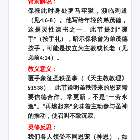
背景解说：
保禄此时身处罗马牢狱，濒临殉道
（见
）。他写给年轻的弟茂德，
4:6-8
这是灵性遗书之一。此节提到
覆
“
手
（按手礼），暗示保禄曾为弟茂德
”
按手，可能是按立为主教或长老（见
弟前
）。
4:14
教义意义：
覆手象征圣秩圣事（《天主教教理》
）。此节说明圣秩带来的恩宠需
§1538
要信德合作、常更新，不是
一劳永
“
逸
。
再燃起来
意味着主动参与圣神
”
“
”
的推动，使召叫不致沉寂。
灵修反思
：
我们各人领受不同恩宠（神恩），如