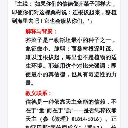
「主说：
如果你们的信德像芥菜子那样大，
‘
即使你们对这棵桑树说：连根拔起来，移植
到海里去吧！它也会服从你们。
」
’
解释与背景：
芥菜子是巴勒斯坦最小的种子之一，
象征微小、脆弱；而桑树根深叶茂、
难以连根拔起，海里也不是植物的适
生环境。耶稣用这个对比来强调：即
使最小的真信德，也具有奇迹性的力
量。
教义联系：
信德是一种依靠天主全能的信赖，不
在于
量
而在于
质
是否纯粹依靠
“
”
“
”——
天主（参《教理》
）。正
§1814-1816
如亚巴郎
因信而成义
（罗
），信