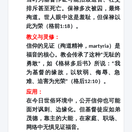
排斥甚至死亡。保禄多次被囚，最终
殉道。世人眼中这是羞耻，但保禄以
此为荣（格前
）。
1:18
教义与灵修：
信仰的见证（殉道精神，
）是
martyria
福音的核心。教会传承了这种
无耻的
“
勇敢
，如《格林多后书》所说：
我
”
“
为基督的缘故，以软弱、侮辱、急
难、迫害为光荣
（格后
）。
”
12:10
应用：
在今日世俗环境中，公开信仰也可能
面对讽刺、边缘化。但基督徒应如弟
茂德，靠主的大能，在家庭、职场、
网络中无惧见证福音。