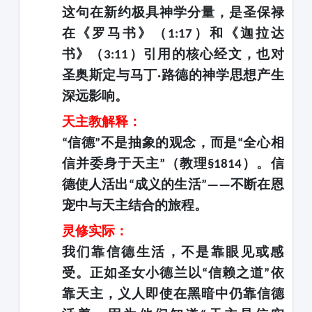
这句在新约极具神学分量，是圣保禄
在《罗马书》（
）和《迦拉达
1:17
书》（
）引用的核心经文，也对
3:11
圣奥斯定与马丁
路德的神学思想产生
·
深远影响。
天主教解释：
信德
不是抽象的观念，而是
全心相
“
”
“
信并委身于天主
（教理
）。信
”
§1814
德使人活出
成义的生活
不断在恩
“
”——
宠中与天主结合的旅程。
灵修实际：
我们靠信德生活，不是靠眼见或感
受。正如圣女小德兰以
信赖之道
依
“
”
靠天主，义人即使在黑暗中仍靠信德