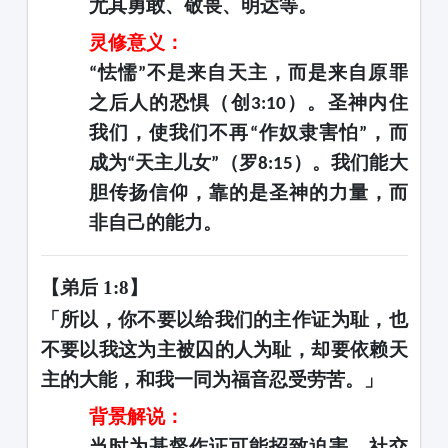
尤其勇敢、敬畏、明达等。
灵修意义：
怯懦
不是来自天主，而是来自原罪
“
”
之后人的恐惧（创
）。圣神内住
3:10
我们，使我们不再
作奴隶害怕
，而
“
”
成为
天主儿女
（罗
）。我们能大
“
”
8:15
胆传扬信仰，靠的是圣神的力量，而
非自己的能力。
【弟后
1:8】
「所以，你不要以给我们的主作证为耻，也
不要以我这为主被囚的人为耻，却要依赖天
主的大能，和我一同为福音忍受劳苦。」
背景解说：
当时为基督作证可能招致迫害、社交