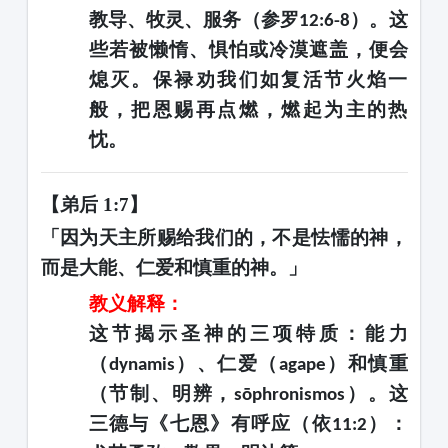
教导、牧灵、服务（参罗
）。这
12:6-8
些若被懒惰、惧怕或冷漠遮盖，便会
熄灭。保禄劝我们如复活节火焰一
般，把恩赐再点燃，燃起为主的热
忱。
【弟后
1:7】
「因为天主所赐给我们的，不是怯懦的神，
而是大能、仁爱和慎重的神。」
教义解释：
这节揭示圣神的三项特质：能力
（
）、仁爱（
）和慎重
dynamis
agape
（节制、明辨，
）。这
sōphronismos
三德与《七恩》有呼应（依
）：
11:2