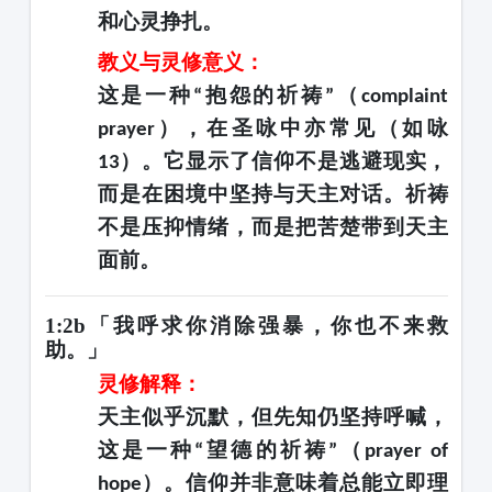
和心灵挣扎。
教义与灵修意义：
这是一种
抱怨的祈祷
（
“
”
complaint
），在圣咏中亦常见（如咏
prayer
）。它显示了信仰不是逃避现实，
13
而是在困境中坚持与天主对话。祈祷
不是压抑情绪，而是把苦楚带到天主
面前。
1:2b「我呼求你消除强暴，你也不来救
助。」
灵修解释：
天主似乎沉默，但先知仍坚持呼喊，
这是一种
望德的祈祷
（
“
”
prayer of
）。信仰并非意味着总能立即理
hope