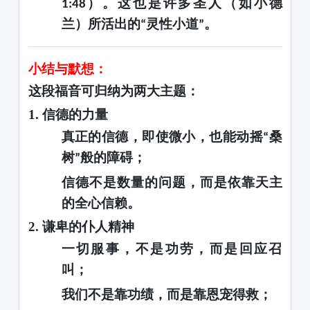
）。这也是许多圣人（如小德
1:48
兰）所活出的
灵性小道
。
“
”
小结与默想：
这段福音可归纳为两大主题：
1.
信德的力量
真正的信德，即使微小，也能动摇
桑
“
树
般的障碍；
”
信德不是数量的问题，而是依靠天主
的全心信赖。
2.
谦卑的仆人精神
一切服事，不是功劳，而是回应召
叫；
我们不是靠功绩，而是靠恩宠得救；