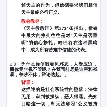
解天主的作为，但信德要求我们相信
天主最终必行正义。
教会教导：
《天主教教理》第
条指出，祈祷
2734
中最大的挣扎往往是对
天主是否垂
“
听
的信心挣扎。哈巴谷在这种黑暗
”
中，成为所有苦难中信徒的代表。
1:3「为什么你使我看见邪恶，人受压迫，
而你竟坐视不管呢？在我面前尽是迫害和残
暴，争吵不休，辩论迭起。」
背景：
这描述的是社会系统性的堕落：法律
无用，审判被操纵，恶人得逞。先知
目睹这一切，却无法容忍
公义被掩
“