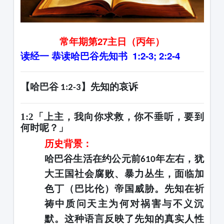
常年期第
27主日（丙年）
读经一
恭读哈巴谷先知书
1:2-3; 2:2-4
【哈巴谷
】先知的哀诉
1:2-3
1:2「上主，我向你求救，你不垂听，要到
何时呢？」
历史背景：
哈巴谷生活在约公元前
年左右，犹
610
大王国社会腐败、暴力丛生，面临加
色丁（巴比伦）帝国威胁。先知在祈
祷中质问天主为何对祸害与不义沉
默。这种语言反映了先知的真实人性