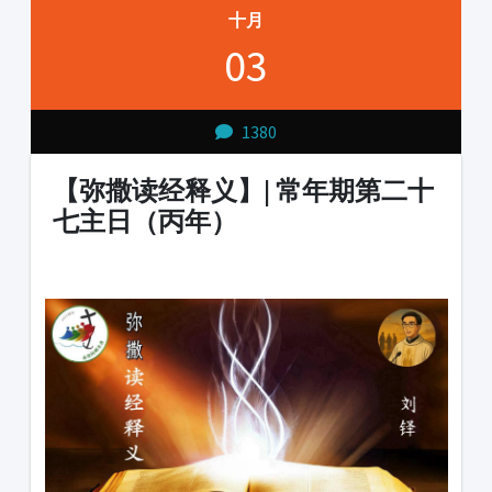
十月
03
1380
【弥撒读经释义】| 常年期第二十
七主日（丙年）
1231231