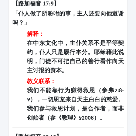
【路加福音
17:9】
「仆人做了所吩咐的事，主人还要向他道谢
吗？」
解释：
在中东文化中，主仆关系不是平等契
约，仆人只是履行本分。耶稣藉此说
明，门徒不可把自己的善行看作向天
主讨报的资本。
教义联系：
我们不能靠行为赚得救恩（参弗
2:8-
），一切恩宠来自天主白白的慈爱。
9
我们参与救恩计划，是合作者，而非
创始者（参《教理》
）。
§2008