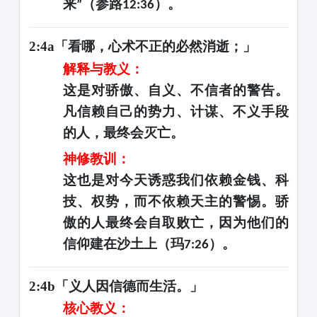
来
（参路
）。
”
12:36
2:4a「看哪，心术不正的必然消逝；」
解释与教义：
这是对骄傲、自义、不信者的警告。
凡信赖自己的势力、计谋、不义手段
的人，最终会灭亡。
神修教训：
这也是对今天诱惑我们依赖金钱、科
技、权势，而不依赖天主的警惕。骄
傲的人最终会自取败亡，因为他们的
信仰建在沙土上（玛
）。
7:26
2:4b「义人因信德而生活。」
核心教义：