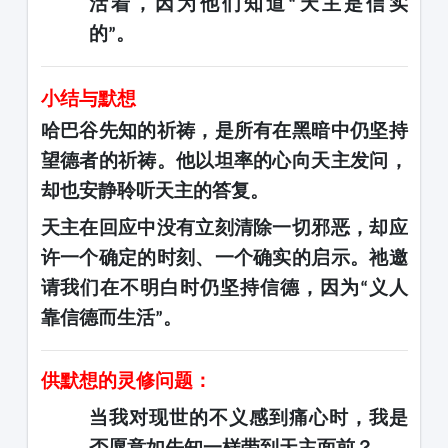
活着，因为他们知道
天主是信实
“
的
。
”
小结与默想
哈巴谷先知的祈祷，是所有在黑暗中仍坚持
望德者的祈祷。他以坦率的心向天主发问，
却也安静聆听天主的答复。
天主在回应中没有立刻清除一切邪恶，却应
许一个确定的时刻、一个确实的启示。祂邀
请我们在不明白时仍坚持信德，因为
义人
“
靠信德而生活
。
”
供默想的灵修问题：
当我对现世的不义感到痛心时，我是
否愿意如先知一样带到天主面前？