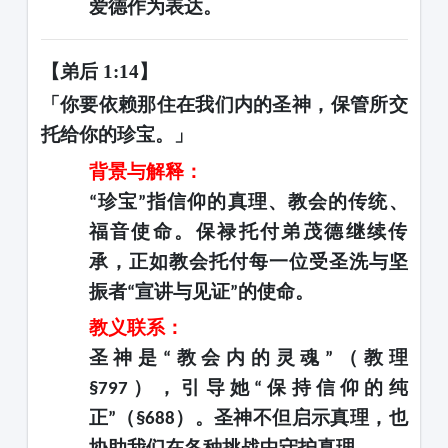
爱德作为表达。
【弟后
1:14】
「你要依赖那住在我们内的圣神，保管所交
托给你的珍宝。」
背景与解释：
珍宝
指信仰的真理、教会的传统、
“
”
福音使命。保禄托付弟茂德继续传
承，正如教会托付每一位受圣洗与坚
振者
宣讲与见证
的使命。
“
”
教义联系：
圣神是
教会内的灵魂
（教理
“
”
），引导她
保持信仰的纯
§797
“
正
（
）。圣神不但启示真理，也
”
§688
协助我们在各种挑战中守护真理。