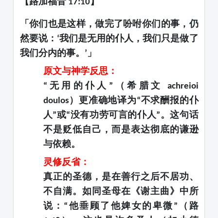
【路加福音
】
17:10
「你们也是这样，做完了吩咐你们的事，仍
然要说：
我们是无用的仆人，我们只是做了
‘
我们分内的事。
」
’
原文与神学反思：
无用的仆人
（希腊文
“
”
achreioi
）更准确地译为
不求酬报的仆
doulos
“
人
或
没有功劳可言的仆人
。这句话
”
“
”
不是贬低自己，而是表达彻底的谦逊
与依赖。
灵修反省：
真正的圣德，是在善行之后不居功、
不自满。如同圣母在《谢主曲》中所
说：
他垂顾了他婢女的卑微
（路
“
”