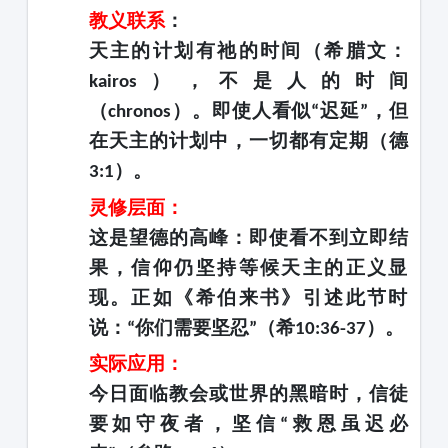
教义联系
：
天主的计划有祂的时间（希腊文：
），不是人的时间
kairos
（
）。即使人看似
迟延
，但
chronos
“
”
在天主的计划中，一切都有定期（德
）。
3:1
灵修层面：
这是望德的高峰：即使看不到立即结
果，信仰仍坚持等候天主的正义显
现。正如《希伯来书》引述此节时
说：
你们需要坚忍
（希
）。
“
”
10:36-37
实际应用：
今日面临教会或世界的黑暗时，信徒
要如守夜者，坚信
救恩虽迟必
“