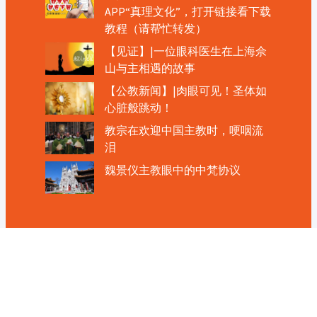
APP“真理文化”，打开链接看下载
教程（请帮忙转发）
【见证】|一位眼科医生在上海佘
山与主相遇的故事
【公教新闻】|肉眼可见！圣体如
心脏般跳动！
教宗在欢迎中国主教时，哽咽流
泪
魏景仪主教眼中的中梵协议