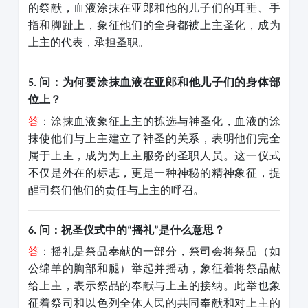
的祭献，血液涂抹在亚郎和他的儿子们的耳垂、手
指和脚趾上，象征他们的全身都被
上主
圣化，成为
上主的代表，承担圣职。
问：为何要涂抹血液在亚郎和他儿子们的身体部
5.
位上？
答
：涂抹血液象征
上主
的拣选与神圣化，血液的涂
抹使他们与上主建立了神圣的关系，表明他们完全
属于上主，成为为上主服务的圣职人员。这一仪式
不仅是外在的标志，更是一种神秘的精神象征，提
醒司祭们他们的责任与
上主
的呼召。
问：祝圣仪式中的
摇礼
是什么意思？
6.
“
”
答
：摇礼是祭品奉献的一部分，祭司会将祭品（如
公绵羊的胸部和腿）举起并摇动，象征着将祭品献
给上主，表示祭品的奉献与
上主
的接纳。此举也象
征着祭司和以色列全体人民的共同奉献和对
上主
的