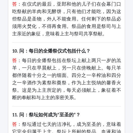
答
：在仪式的最后，亚郎和他的儿子们在会幕门口
吃祭献的羊肉和无酵饼，只有他们才能吃，因为这
些祭品是圣物，外人不能食用。任何剩下的祭品必
须用火焚化，不得再食用。祭品的食用是祭司与
上
主
亲近的象征，意味着
上主
与祭司共享祭献。
问：每日的全燔祭仪式包括什么？
10.
答
：每日的全燔祭包括在祭坛上献上两只一岁的羔
羊，一只在早晨献上，另一只在傍晚献上。每只羊
都伴随着十分之一的细面、四分之一辛榨油和四分
之一辛酒作为素祭和奠祭，作为上主悦纳的馨香火
祭。这是为
上主
所定的，每天必须献上，象征着不
断的奉献和与
上主
的亲密关系。
问：祭坛如何成为
至圣的
？
11.
“
”
答
：祭坛通过七天的洁净礼，成为至圣的，意味着
它完全归属于上主。祭坛上所献的祭品、血液和油