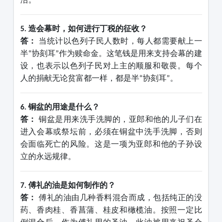
造会幕时，如何进行丁税的征收？
5.
答：
当统计以色列子民人数时，每人都需要献上一
半
协刻耳
作为赎命金。这笔钱是用来支持会幕的建
“
”
设，也表示以色列子民对上主的顺服和敬畏。每个
人的捐献无论贫富都一样，都是半
协刻耳
。
“
”
铜盆的用途是什么？
6.
答：
铜盆是用来洗手洗脚的，亚郎和他的儿子们在
进入会幕或祭坛前，必须在铜盆中洗手洗脚，否则
会面临死亡的风险。这是一项为亚郎和他的子孙设
立的永远规律。
傅礼的油是如何制作的？
7.
答：
傅礼的油由几种香料混合而成，包括纯正的没
药、香肉桂、香菖蒲、桂皮和橄榄油。按照一定比