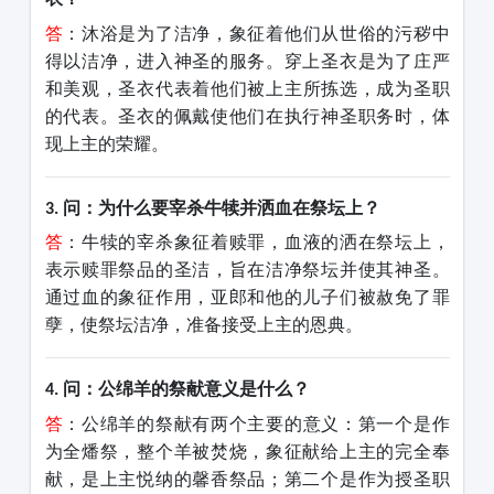
答
：沐浴是为了洁净，象征着他们从世俗的污秽中
得以洁净，进入神圣的服务。穿上圣衣是为了庄严
和美观，圣衣代表着他们被
上主
所拣选，成为圣职
的代表。圣衣的佩戴使他们在执行神圣职务时，体
现
上主
的荣耀。
问：为什么要宰杀牛犊并洒血在祭坛上？
3.
答
：牛犊的宰杀象征着赎罪，血液的洒在祭坛上，
表示赎罪祭品的圣洁，旨在洁净祭坛并使其神圣。
通过血的象征作用，亚郎和他的儿子们被赦免了罪
孽，使祭坛洁净，准备接受
上主
的恩典。
问：公绵羊的祭献意义是什么？
4.
答
：公绵羊的祭献有两个主要的意义：第一个是作
为全燔祭，整个羊被焚烧，象征献给上主的完全奉
献，是上主悦纳的馨香祭品；第二个是作为授圣职