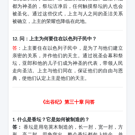
都为神圣的，祭坛洁净后，任何触摸祭坛的人也会
被圣化。通过这些仪式，
上主
与人之间的圣洁关系
被确立，
上主
的荣耀也降临在此地。
问：上主为何要住在以色列子民中？
12.
答
：上主要住在以色列子民中，是为了与他们建立
亲密的关系，并作他们的天主。通过祝圣会幕和祭
坛，亚郎和他的儿子们成为神圣的代表，带领人民
走向圣洁。上主与他们同在，保证他们的自由与恩
典，使他们认定上主是他们的天主。
《出谷纪》第三十章
问答
什么是香坛？它是如何被制造的？
1.
答：
香坛是用皂荚木制造的，长一肘，宽一肘，方
形，高二肘，四角突出。整个香坛都包上纯金，并