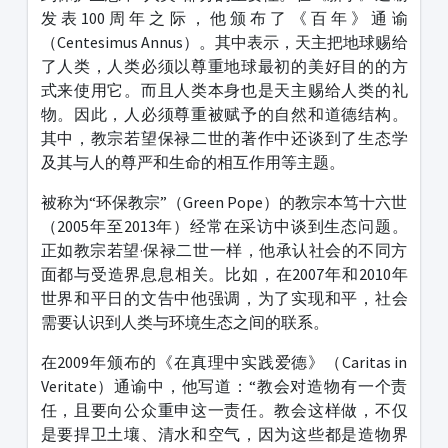
发表100周年之际，他颁布了《百年》通谕
（Centesimus Annus）。其中表示，天主把地球赐给
了人类，人类必须以尊重地球最初的美好目的的方
式来使用它。而且人类本身也是天主赐给人类的礼
物。因此，人必须尊重被赋予的自然和道德结构。
其中，教宗若望保禄二世的著作中还谈到了生态学
及其与人的尊严和生命的相互作用等主题。
被称为“环保教宗”（Green Pope）的教宗本笃十六世
（2005年至2013年）经常在采访中谈到生态问题。
正如教宗若望·保禄二世一样，他承认社会的不同方
面都与受造界息息相关。比如，在2007年和2010年
世界和平日的文告中他强调，为了实现和平，社会
需要认识到人类与环境生态之间的联系。
在2009年颁布的《在真理中实践爱德》（Caritas in
Veritate）通谕中，他写道：“教会对造物有一个责
任，且要向公众重申这一责任。教会这样做，不仅
是要捍卫土壤、清水和空气，因为这些都是造物界