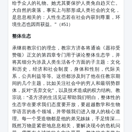
给予众人的礼物。她尤其要保护人类免自趋灭亡。
大自然的衰落，事实上与那形成人类社会的文化，
是息息相关的：人性生态若在社会内获到尊重，环
境生态也因而获益。”（#51）
整体生态
承继前教宗们的理念，教宗方济各将通谕《愿祢受
赞颂》正文的第四章专门用于谈论整体生态学，并
将其细分为涉及人类生活各个方面的子主题：文化
和历史，经济和社会制度，身体和性别，代际关
系，公共利益等等。这些都涉及到了他在任教宗期
间的几个主题，比如关注社会中的穷人和最弱势群
体，反对“丢弃文化”，以及技术造成的权力结构。教
宗说：“圣方济的生活见证帮助我们明白，整体性的
生态学在要求我们态度要开放，要超越数学和生物
学语言的各个领域，并带领我们进入做人的核心道
理。每一个受造物都是他的弟兄姊妹，手足情深......
既然万物是紧密地息息相关，要解决现今的危机问