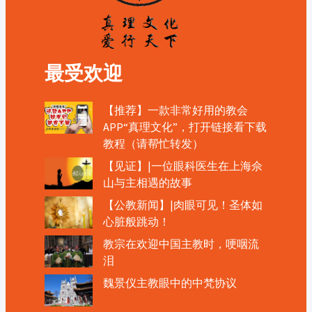
最受欢迎
【推荐】一款非常好用的教会
APP“真理文化”，打开链接看下载
教程（请帮忙转发）
【见证】|一位眼科医生在上海佘
山与主相遇的故事
【公教新闻】|肉眼可见！圣体如
心脏般跳动！
教宗在欢迎中国主教时，哽咽流
泪
魏景仪主教眼中的中梵协议