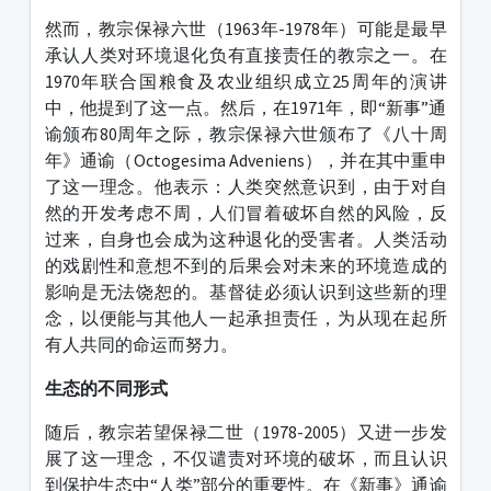
然而，教宗保禄六世（1963年-1978年）可能是最早
承认人类对环境退化负有直接责任的教宗之一。在
1970年联合国粮食及农业组织成立25周年的演讲
中，他提到了这一点。然后，在1971年，即“新事”通
谕颁布80周年之际，教宗保禄六世颁布了《八十周
年》通谕（Octogesima Adveniens），并在其中重申
了这一理念。他表示：人类突然意识到，由于对自
然的开发考虑不周，人们冒着破坏自然的风险，反
过来，自身也会成为这种退化的受害者。人类活动
的戏剧性和意想不到的后果会对未来的环境造成的
影响是无法饶恕的。基督徒必须认识到这些新的理
念，以便能与其他人一起承担责任，为从现在起所
有人共同的命运而努力。
生态
的
不同形式
随后，教宗若望保禄二世（1978-2005）又进一步发
展了这一理念，不仅谴责对环境的破坏，而且认识
到保护生态中“人类”部分的重要性。在《新事》通谕