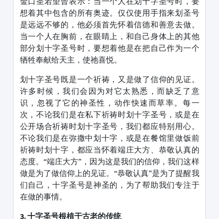
金口圣若望曾表示：当一个人在划十字圣号时，要
想着其中包含的所有奥迹。仅仅使用手指来划圣号
是远远不够的，他必须首先怀着信德和善意去做。
当一个人在胸前，在眼睛上，和自己身体上的其他
部分划十字圣号时，要想着他是在把自己作为一个
牺牲奉献给天主，使祂喜悦。
划十字圣号既是一个祈祷，又是做了信仰的见证。
许多时候，我们会因为对它太熟悉，而缺乏了意
识，忽视了它的神圣性，动作快速而草率。每一
次，不论我们是在私下祈祷时划十字圣号，或是在
公开场合祈祷时划十字圣号，我们都应特别用心。
不论我们是在弥撒中划十字，或是在餐馆里做饭前
祈祷时划十字，都应当怀着端庄大方、恭敬认真的
态度。“端庄大方”，因为这是我们的信仰，我们这样
做是为了做信仰上的见证。“恭敬认真”是为了提醒我
们自己，十字圣号是神圣的，为了帮助我们专注于
在做的事情。
3.
十字圣号根植于古老的传统