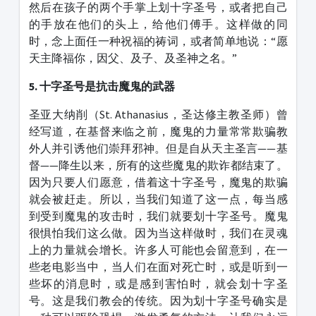
然后在孩子的两个手掌上划十字圣号，或者把自己
的手放在他们的头上，给他们傅手。这样做的同
时，念上面任一种祝福的祷词，或者简单地说：“愿
天主降福你，因父、及子、及圣神之名。”
5.
十字圣号是抗击魔鬼的武器
圣亚大纳削（
St. Athanasius
，圣达修主教圣师）曾
经写道，在基督来临之前，魔鬼的力量常常欺骗教
外人并引诱他们崇拜邪神。但是自从天主圣言——基
督——降生以来，所有的这些魔鬼的欺诈都结束了。
因为只要人们愿意，借着这十字圣号，魔鬼的欺骗
就会被赶走。所以，当我们知道了这一点，每当感
到受到魔鬼的攻击时，我们就要划十字圣号。魔鬼
很惧怕我们这么做。因为当这样做时，我们在灵魂
上的力量就会增长。许多人可能也会留意到，在一
些老电影当中，当人们在面对死亡时，或是听到一
些坏的消息时，或是感到害怕时，就会划十字圣
号。这是我们教会的传统。因为划十字圣号确实是