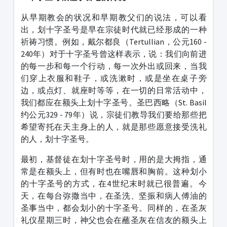
从早期教会的状况和早期教父们的说法，可以看
出，划十字圣号是早在宗徒时代就已经形成的一种
祈祷习惯。例如，戴尔都良（
Tertullian
，公元
160 -
240
年）对于十字圣号曾这样表示，说：我们向前进
的每一步和每一个行动，每一次外出或回来，当我
们穿上衣服和鞋子，或洗漱时，或是坐在桌子旁
边，或点灯、就座时等等，在一切的日常活动中，
我们都应在额头上划十字圣号。圣巴西略（
St. Basil
约公元
329 - 79
年）说，宗徒们教导我们要给那些把
希望寄托在天主身上的人，就是那些愿意接受洗礼
的人，划十字圣号。
最初，基督徒在划十字圣号时，用的是大拇指，通
常是在额头上，但有时也在嘴唇和胸前。这种划小
的十字圣号的方式，在
4
世纪末时就已很普遍。今
天，在每台弥撒当中，在圣洗、坚振和病人傅油的
圣事当中，都会划小的十字圣号。同样的，在圣灰
礼仪星期三时，神父也会在蘸圣灰在信友的额头上