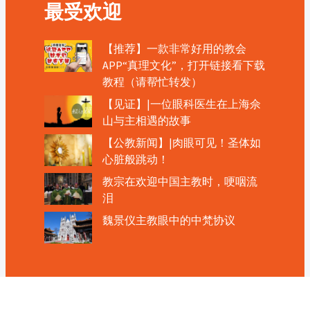
最受欢迎
【推荐】一款非常好用的教会
APP“真理文化”，打开链接看下载
教程（请帮忙转发）
【见证】|一位眼科医生在上海佘
山与主相遇的故事
【公教新闻】|肉眼可见！圣体如
心脏般跳动！
教宗在欢迎中国主教时，哽咽流
泪
魏景仪主教眼中的中梵协议