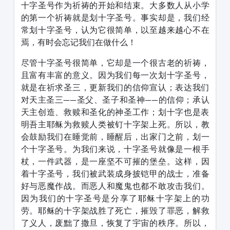
十字圣号作为祈祷的开始和结束。大多数人从小学
的第一个祈祷就是划十字圣号。事实却是，我们经
常划十字圣号，认为它很简单，以至越来越心不在
焉，有时会忘记我们在做什么！
尽管十字圣号很简单，它却是一个很古老的祈祷，
且富有丰富的意义。因为我们每一次划十字圣号，
就是在祈求圣三，更新我们的信仰宣认；表达我们
对天主圣三——圣父、圣子和圣神——的信仰；承认
天主创造、救赎和圣化的神圣工作；划十字也是表
明吾主耶稣为救赎人类被钉十字架上死。所以，教
会鼓励我们在睡觉前，睡醒后，出家门之前，划一
个十字圣号。为我们来说，十字圣号就像是一根手
杖，一件武器，是一座坚不可摧的堡垒。这样，因
着十字圣号，我们被武装成身披铠甲的战士，准备
好与恶魔作战。而恶人和魔鬼也都不敢攻击我们。
因为我们的十字圣号是分享了耶稣十字架上的功
劳。耶稣的十字架战胜了死亡，摧毁了罪恶，解救
了义人，废黜了撒旦，恢复了宇宙的秩序。所以，