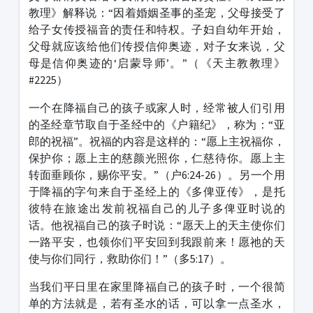
教理》解释说：“因着婚姻圣事的圣宠，父母接受了
给子女传授福音的责任和特权。子妇自幼年开始，
父母就应该给他们传授信仰奥迹，对子女来说，父
母是信仰奥迹的‘启蒙导师’。”（《天主教教理》
#2225
）
一个在降福自己的孩子或家人时，经常被人们引用
的圣经章节取自于圣经中的《户籍纪》，称为：“亚
郎的祝福”。祝福的内容是这样的：“愿上主祝福你，
保护你；愿上主的慈颜光照你，仁慈待你。愿上主
转面垂顾你，赐你平安。”（户
6:24-26
）。另一个用
于降福的字句来自于圣经上的《多俾亚传》，是托
彼特在旅途出发前祝福自己的儿子多俾亚时说的
话。他祝福自己的孩子时说：“愿天上的天主使你们
一路平安，也领你们平安回到我跟前来！愿祂的天
使与你们同行，救助你们！”（多
5:17
）。
当我们平日里在家里降福自己的孩子时，一个很简
单的方法就是，若有圣水的话，可以拿一点圣水，