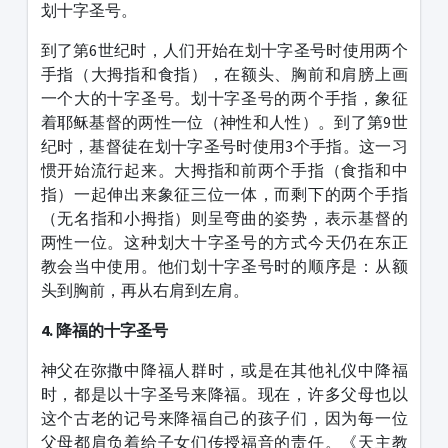
划十字圣号。
到了第
6
世纪时，人们开始在划十字圣号时使用两个
手指（大拇指和食指），在额头、胸前和肩膀上画
一个大的十字圣号。划十字圣号的两个手指，象征
着耶稣基督的两性一位（神性和人性）。到了第
9
世
纪时，基督徒在划十字圣号时使用
3
个手指。这一习
惯开始流行起来。大拇指和前两个手指（食指和中
指）一起伸出来象征三位一体，而剩下的两个手指
（无名指和小拇指）则呈弯曲的姿势，表示基督的
两性一位。这种划大十字圣号的方式今天仍在东正
教会当中使用。他们划十字圣号时的顺序是：从额
头到胸前，再从右肩到左肩。
4.
降福的十字圣号
神父在弥撒中降福人群时，或是在其他礼仪中降福
时，都是以十字圣号来降福。现在，许多父母也以
这个古老的记号来降福自己的孩子们，因为每一位
父母都肩负着给子女们传授福音的责任。《天主教