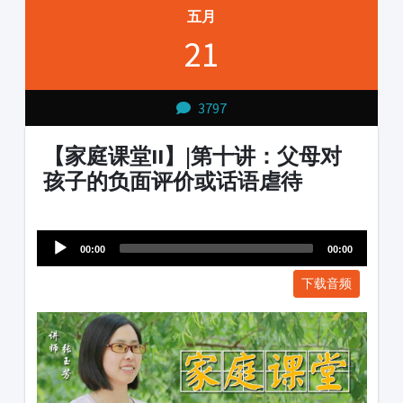
五月
21
3797
【家庭课堂II】|第十讲：父母对
孩子的负面评价或话语虐待
Audio
1231231
Player
00:00
00:00
下载音频