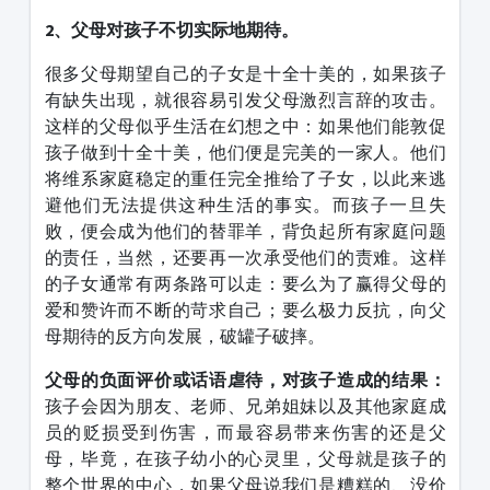
2、父母对孩子不切实际地期待。
很多父母期望自己的子女是十全十美的，如果孩子
有缺失出现，就很容易引发父母激烈言辞的攻击。
这样的父母似乎生活在幻想之中：如果他们能敦促
孩子做到十全十美，他们便是完美的一家人。他们
将维系家庭稳定的重任完全推给了子女，以此来逃
避他们无法提供这种生活的事实。而孩子一旦失
败，便会成为他们的替罪羊，背负起所有家庭问题
的责任，当然，还要再一次承受他们的责难。这样
的子女通常有两条路可以走：要么为了赢得父母的
爱和赞许而不断的苛求自己；要么极力反抗，向父
母期待的反方向发展，破罐子破摔。
父母的负面评价或话语虐待，对孩子造成的结果：
孩子会因为朋友、老师、兄弟姐妹以及其他家庭成
员的贬损受到伤害，而最容易带来伤害的还是父
母，毕竟，在孩子幼小的心灵里，父母就是孩子的
整个世界的中心，如果父母说我们是糟糕的、没价