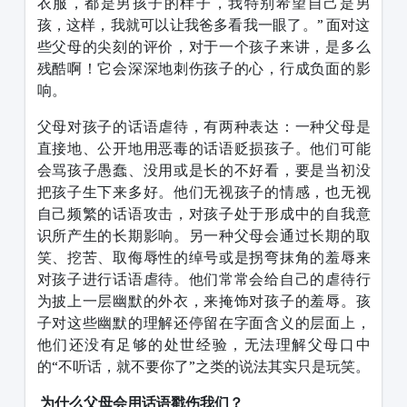
衣服，都是男孩子的样子，我特别希望自己是男
孩，这样，我就可以让我爸多看我一眼了。” 面对这
些父母的尖刻的评价，对于一个孩子来讲，是多么
残酷啊！它会深深地刺伤孩子的心，行成负面的影
响。
父母对孩子的话语虐待，有两种表达：一种父母是
直接地、公开地用恶毒的话语贬损孩子。他们可能
会骂孩子愚蠢、没用或是长的不好看，要是当初没
把孩子生下来多好。他们无视孩子的情感，也无视
自己频繁的话语攻击，对孩子处于形成中的自我意
识所产生的长期影响。另一种父母会通过长期的取
笑、挖苦、取侮辱性的绰号或是拐弯抹角的羞辱来
对孩子进行话语虐待。他们常常会给自己的虐待行
为披上一层幽默的外衣，来掩饰对孩子的羞辱。孩
子对这些幽默的理解还停留在字面含义的层面上，
他们还没有足够的处世经验，无法理解父母口中
的“不听话，就不要你了”之类的说法其实只是玩笑。
为什么父母会用话语戳伤我们？