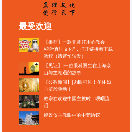
最受欢迎
【推荐】一款非常好用的教会
APP“真理文化”，打开链接看下载
教程（请帮忙转发）
【见证】|一位眼科医生在上海佘
山与主相遇的故事
【公教新闻】|肉眼可见！圣体如
心脏般跳动！
教宗在欢迎中国主教时，哽咽流
泪
魏景仪主教眼中的中梵协议