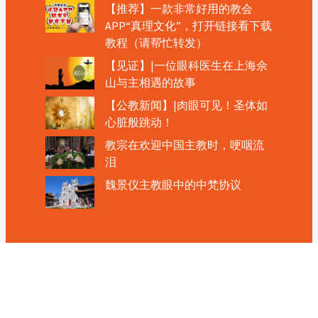
【推荐】一款非常好用的教会
APP“真理文化”，打开链接看下载
教程（请帮忙转发）
【见证】|一位眼科医生在上海佘
山与主相遇的故事
【公教新闻】|肉眼可见！圣体如
心脏般跳动！
教宗在欢迎中国主教时，哽咽流
泪
魏景仪主教眼中的中梵协议