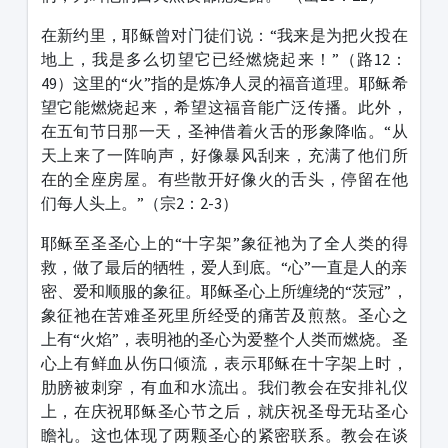
在新约里，耶稣曾对门徒们说：“我来是为把火投在
地上，我是多么切望它已经燃烧起来！”（路12：
49）这里的“火”指的是炼净人灵的福音道理。耶稣希
望它能燃烧起来，希望这福音能广泛传播。此外，
在五旬节日那一天，圣神借着火舌的形象降临。“从
天上来了一阵响声，好像暴风刮来，充满了他们所
在的全座房屋。有些散开好像火的舌头，停留在他
们每人头上。”（宗2：2-3）
耶稣至圣圣心上的“十字架”象征祂为了全人类的得
救，做了最后的牺牲，爱人到底。“心”一直是人的亲
密、爱和顺服的象征。耶稣圣心上所缠绕的“茨冠”，
象征祂在苦难圣死里所经受的痛苦及煎熬。圣心之
上有“火焰”，表明祂的圣心为爱整个人类而燃烧。圣
心上有鲜血从伤口倾流，表示耶稣在十字架上时，
肋膀被刺穿，有血和水流出。我们教会在安排礼仪
上，在庆祝耶稣圣心节之后，就庆祝圣母无玷圣心
瞻礼。这也体现了两颗圣心的紧密联系。教会在谈