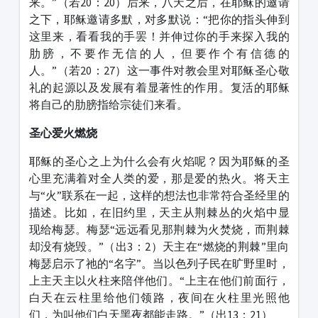
来。”（若20：20）后来，八天之后，在耶稣的邀请
之下，耶稣邀请多默，对多默说：“把你的指头伸到
这里来，看看我的手罢！并伸过你的手来探入我的
肋膀，不要作无信的人，但要作个有信德的
人。”（若20：27）这一事件对教会里对耶稣圣心敬
礼的起源以及发展有着显著性的作用。复活的耶稣
将自己的肋膀指给宗徒们来看。
圣心爱火燃烧
耶稣的圣心之上为什么会有火焰呢？因为耶稣的圣
心里充满着对全人类的爱，那是爱的热火。将天主
与“火”联系在一起，这样的想法也非常符合圣经里的
描述。比如，在旧约里，天主从荆棘丛的火焰中显
现给梅瑟。梅瑟“远远看见那荆棘为火焚烧，而荆棘
却没有烧毁。”（出3：2）天主在“燃烧的荆棘”里向
梅瑟启示了祂的“名字”。当以色列子民在旷野里时，
上主天主以火柱来陪伴他们。“上主在他们前面行，
白天在云柱里给他们领路，夜间在火柱里光照他
们，为叫他们白天黑夜都能走路。”（出13：21）