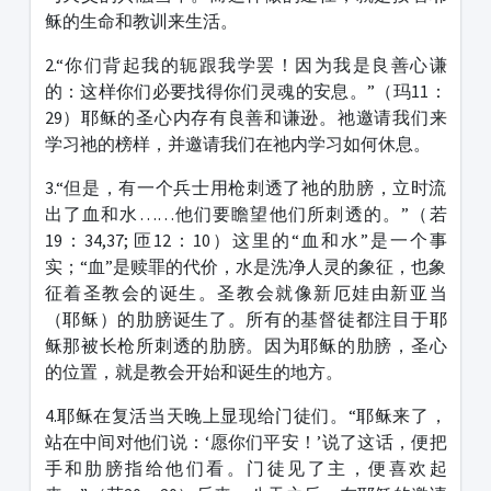
稣的生命和教训来生活。
2.“你们背起我的轭跟我学罢！因为我是良善心谦
的：这样你们必要找得你们灵魂的安息。”（玛11：
29）耶稣的圣心内存有良善和谦逊。祂邀请我们来
学习祂的榜样，并邀请我们在祂内学习如何休息。
3.“但是，有一个兵士用枪刺透了祂的肋膀，立时流
出了血和水……他们要瞻望他们所刺透的。”（若
19：34,37; 匝12：10）这里的“血和水”是一个事
实；“血”是赎罪的代价，水是洗净人灵的象征，也象
征着圣教会的诞生。圣教会就像新厄娃由新亚当
（耶稣）的肋膀诞生了。所有的基督徒都注目于耶
稣那被长枪所刺透的肋膀。因为耶稣的肋膀，圣心
的位置，就是教会开始和诞生的地方。
4.耶稣在复活当天晚上显现给门徒们。“耶稣来了，
站在中间对他们说：‘愿你们平安！’说了这话，便把
手和肋膀指给他们看。门徒见了主，便喜欢起