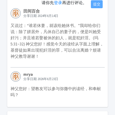
请你先
登录
再进行评论。
提交
田间百合
分享日期 2024年6月14日
又说过：“谁若休妻，就该给她休书。”我却给你们
说：除了姘居外，凡休自己的妻子的，便是叫她受
奸污；并且谁若娶被休的妇人，就是犯奸淫。(玛
5:31~32) 神父您好！感觉今天的读经从字面上理解，
基督徒如果出现犯奸淫的罪，可以合法离婚？烦请
神父教导谢谢！
mrya
分享日期 2026年6月23日
神父您好：望教友可以参与弥撒中的读经，和奉献
吗？