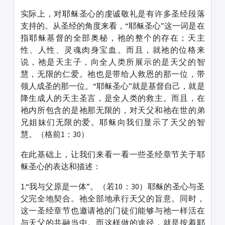
实际上，对耶稣圣心的虔诚敬礼是有许多圣经段落
支持的。从圣经的角度来看，“耶稣圣心”这一词是在
指耶稣基督的全部奥秘，祂的整个的存在；天主
性、人性、灵魂肉身宝血。而且，就祂的位格来
说，祂是天主子，向全人类所展示的是天父的智
慧，无限的仁爱。祂也是带给人救恩的那一位，带
领人成圣的那一位。“耶稣圣心”就是基督自己，就是
降生成人的天主圣言，是全人类的救主。而且，在
祂内所包含的是祂那无限的，对天父和祂在世的弟
兄姐妹们无限的爱。耶稣向我们显示了天父的智
慧。（格前1：30）
在此基础上，让我们来看一看一些圣经章节关于耶
稣圣心的表达和描述：
1.“我与父原是一体”。（若10：30）耶稣的圣心与圣
父完全地契合。祂全部地承行天父的旨意。同时，
这一圣经章节也邀请祂的门徒们能够与祂一样活在
与天父的共融当中。而这样做的途径，就是按着耶