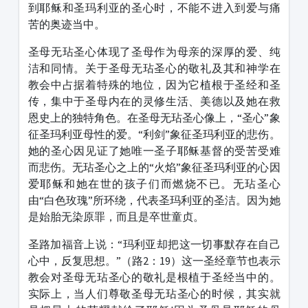
到耶稣和圣玛利亚的圣心时，不能不进入到爱与痛
苦的奥迹当中。
圣母无玷圣心体现了圣母作为母亲的深厚的爱、纯
洁和同情。关于圣母无玷圣心的敬礼及其和神学在
教会中占据着特殊的地位，因为它植根于圣经和圣
传，集中于圣母内在的灵修生活、美德以及她在救
恩史上的独特角色。在圣母无玷圣心像上，“圣心”象
征圣玛利亚母性的爱。“利剑”象征圣玛利亚的悲伤。
她的圣心因见证了她唯一圣子耶稣基督的受苦受难
而悲伤。无玷圣心之上的“火焰”象征圣玛利亚的心因
爱耶稣和她在世的孩子们而燃烧不已。无玷圣心
由“白色玫瑰”所环绕，代表圣玛利亚的圣洁。因为她
是始胎无染原罪，而且是卒世童贞。
圣路加福音上说：“玛利亚却把这一切事默存在自己
心中，反复思想。”（路2：19）这一圣经章节也表示
教会对圣母无玷圣心的敬礼是根植于圣经当中的。
实际上，当人们尊敬圣母无玷圣心的时候，其实就